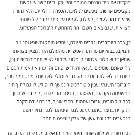
פוקדים את בית הכנסת ההומה והשוקק, בזים לשנואי נפשם ,
מקציפים ארשת, וניגשים למלאכת הכפרה החלקית, הלא גמורה,
שלא תיגמר לעולם, לעולם, לעתים עד פתחי קבר של פותחי
הצוואות, שגם באים חשבון מר להמחשת ה'ברוגז' הפתולוגי.
כן, כבר היו דברים וגברים מעולם, שהלא מוחל והשונא והנוטר
והנוקם, בבוא יום פרדתו האפשרית מהעולם הזה, מציין בצוואתו
שמאן דהוא פלוני אלמוני בן פלוני אלמוני לא ישתתף בהלווייתו{כן,
מה שאתם שומעים...}. אין זה חדש. פעם זה זעזע את אמות הספים.
היום כבר לא- לא ביום יום הקונבנציונאלי ולא ביום כיפור. חמור מכך,
ה'ברוגז' השנתי שבין כיפור לכיפור נמשך לו ופולש לו גם לתוך חוג
המשפחה הקרועה, השסועה, בניכור הדדי גובר, למרבה שיברון
לבם של הורים, אבות ואמהות, חסרי אונים, לנוכח שדה הקרב
המקדיח בחצר ביתם ממש, לנגד עיניהם ולנגד נחירי אפם
הנפערים בקטורת עשן של אבק שריפה מיתמר.
כן, זו סוגיה שמלווה אותנו מימי האדם הראשון, מגורש גן העדן, ועד