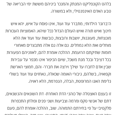
בלהט הקונפליקט המנתק והמנכר ביניהם מששת ימי הבריאה של
טבע האדם האינפנטילי, ולא במשורה.
ה'ברוגז' הילדותי, מתברר עוד ועוד, אינו פוסח על איש, יהא איש
חינוך ואיש תורה ואיש העולם הגדול ככל שיהא. האמוציות העכורות
מונצחות, מעוגנות, יושבות ורובצות, כובשות עוד ועוד את הלא
מוחלים ואת הלא נמחלים. גם אלה גם אלה מתבצרים מאחורי
חומות שתיקתם הרועמת. ההלכה אומרת להם, לאוזניהם הפעורות
בכל דציבל ובכל מנת משכל, שיום הכיפור אינו מכפר על עבירות
שבין אדם לחברו עד שילך וירצה את חברו'- והם, חמוצי הארשת
וקפואיה, בשלהם, גיבורי האומה שכאלה, נאחזים עוד ועוד בשולי
גלימת האגו המרופטת, הבלה, הנפרמת, הלא ראויה.
זו בעצם האצטלה של כוהני הדת האחרת- דת השונאים והנשנאים,
דתם של אנשי טקס ומרמה וצביעות ושני פנים ופולחן התכפרות
סלקטיבי על פי בחירתם התמוהה. שוב, ההלכה אומרת להם, פעם