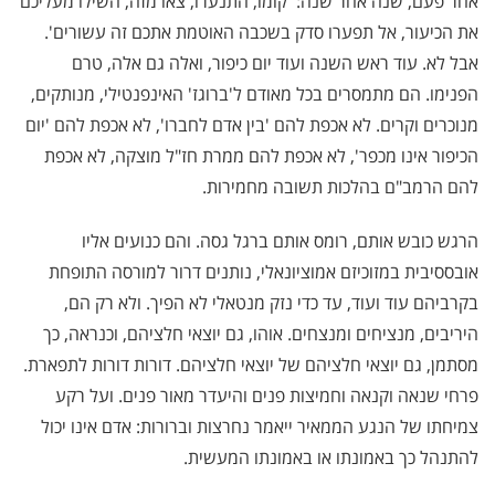
אחר פעם, שנה אחר שנה: 'קומו, התנערו, צאו מזה, השילו מעליכם
את הכיעור, אל תפערו סדק בשכבה האוטמת אתכם זה עשורים'.
אבל לא. עוד ראש השנה ועוד יום כיפור, ואלה גם אלה, טרם
הפנימו. הם מתמסרים בכל מאודם ל'ברוגז' האינפנטילי, מנותקים,
מנוכרים וקרים. לא אכפת להם 'בין אדם לחברו', לא אכפת להם 'יום
הכיפור אינו מכפר', לא אכפת להם ממרת חז"ל מוצקה, לא אכפת
להם הרמב"ם בהלכות תשובה מחמירות.
הרגש כובש אותם, רומס אותם ברגל גסה. והם כנועים אליו
אובססיבית במזוכיזם אמוציונאלי, נותנים דרור למורסה התופחת
בקרביהם עוד ועוד, עד כדי נזק מנטאלי לא הפיך. ולא רק הם,
היריבים, מנציחים ומנצחים. אוהו, גם יוצאי חלציהם, וכנראה, כך
מסתמן, גם יוצאי חלציהם של יוצאי חלציהם. דורות דורות לתפארת.
פרחי שנאה וקנאה וחמיצות פנים והיעדר מאור פנים. ועל רקע
צמיחתו של הנגע הממאיר ייאמר נחרצות וברורות: אדם אינו יכול
להתנהל כך באמונתו או באמונתו המעשית.