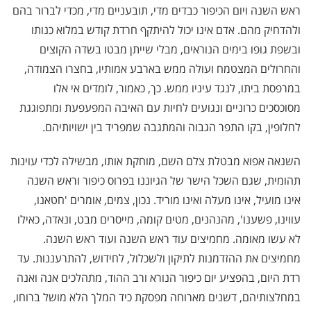
ראש השנה ויום הכיפור כבדים מדי, תובעניים מדי, מכדי לברור בהם
ולהדחיק מהם. אדם אינו יכול להיתקף חרדת קודש במלוא כנותו
ובשפת גופו בימים הנוראים, מבלי שייתן מבטו בשדה הקוצים
והחרולים המצטמח ועולה ממש בארבע אמותיו, בחצרו הצמודה,
במרפסת ביתו, לנגד עיניו ממש. כך, כאמור, לומדים אי אלו
מסוכסכים כרוניים ונגועים לחיות עם האיבה המפעפעת ומתפוגגת
לחלופין, בקו התפר הגבוה והמתגבה שמפריד בין ישויותיהם.
השנאה אפוא מבטלת צלם השם, מוחקת אותו, מבשילה לכדי עוינות
תהומית, שגם השכל הישר של הגיוננו בפרוס כיפור וראש השנה
אינו מועיל, אינו מעלה ואינו מוריד. נכון, צמים, אומרים 'חטאנו,
עווינו, פשענו', מהנהנים, מטים קומה, מייסרים מבט, ונאדה, כאילו
לא עשו מאומה. מחמיצים עוד ראש השנה ועוד ראש השנה.
מחמיצים את ההזדמנות לתיקון ולשכלול, לחידוש, להתרעננות. עד
רדת היום, בהפציע יום כיפור הנורא ורב ההוד, מתהלכים אנה ואנה
במחלצותיהם, דשנים מארוחה מפסקת כיד המלך הלא מושל ברוחו,