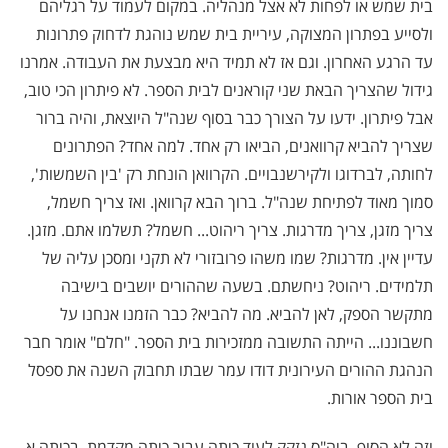
בית שמש או לפחות לא אצל מנהליה. במקום לעמוד על רגליהם
ולסייע בפתרון המצוקה, עיריית בית שמש נוהגת לדחוק פתרונות
עד הרגע האחרון. וגם אז לא תמיד היא מבצעת את העבודה. אמרנו
גידול שהצריך הבאת שני קוראנים לבית הספר. לא פיתרון הכי טוב,
אבל פיתרון. ידעו על הצורך כבר בסוף שנה"ל היוצאת, והיה ברור
שצריך להביא קרוואנים, הביאו רק אחד. למה אחד? הפתרונים
לחותה, לברדוגו ולקירשנבויים. הקרוואן הונחת רק 'בין השמשות',
סמוך מאוד לפתיחת שנה"ל. ברוך הבא קרוואן. ואז צריך חשמל,
צריך מזגן, צריך מדרגות. צריך ריהוט... חשמל? תשלמו אתם. מזגן.
עדיין אין. מדרגות? שמו משהו פרובזורי לא תקני ומסכן עליה של
תלמידים. ריהוט? ניחשתם. בשעה שההורים יושבים בישיבה
מתקשר הספק, לאן להביא. מה להביא? כבר הזמנו אנחנו על
חשבוננו... הייתה התשובה ממזכירות בית הספר. "חלם" אומר חבר
הנהגת ההורים העירונית דודו עמר שבתו תחבוק השנה את ספסל
בית הספר אורות.
וזה לא הסוף. ביה"ס נזקק לעוד כיתה עבור כיתה מקדמת. בכיתה א.