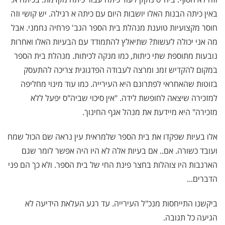
באין כיתה הבנות האלו יושבות היום עם כיתה א רגילה. יש קושי וזה
חוסר מקצועיות טוענת מנהלת בית הספר הגב' פרחיה נחמני. אבל
מה אני יכולה לעשות? שתיאלץ להתמודד עם הבעיות האלו ואחרות
נובעות מתוספת שתי כיתות, כמו מנקה לכיתות. מנהלת בית הספר
במקום להקדיש זמנ ומרצה לעבודה הפדגוגית צריכה להתעסק
בזוטות שהאחראי לפתרונם היא העירייה. כמו עוד מינוי מחליפה
למזכירה שיצאה לחופשת לידה. "אין סיכוי שביה"ס יפעל ללא
מזכירה" היא מיידעת את מנהל אגף החינוך.
אלו בעיות שפקדו את בית הספר שלמראית עין נראה שם הכול שמח
ועובד כשורה. אם.. אם בעיות אלה לא היו היה אפשר לומר שגם
הארנבות היו צוהלות בחצר פינת החי של בית הספר. ולא כך הם פני
הדברים...
ביקשנו התייחסות מנכ"ל העירייה. עד רגע העלאת הידיעה לא
הגיעה כל תגובה.