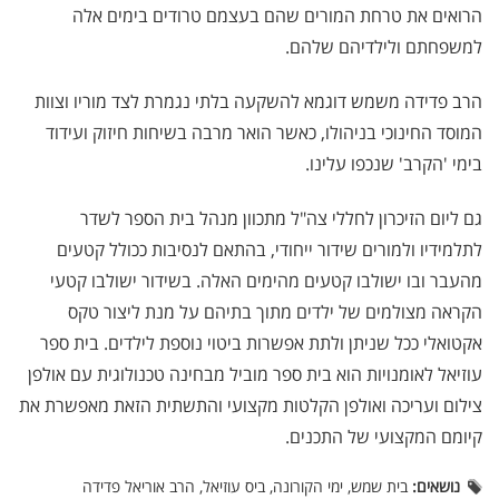
הרואים את טרחת המורים שהם בעצמם טרודים בימים אלה
למשפחתם ולילדיהם שלהם.
הרב פדידה משמש דוגמא להשקעה בלתי נגמרת לצד מוריו וצוות
המוסד החינוכי בניהולו, כאשר הואר מרבה בשיחות חיזוק ועידוד
בימי 'הקרב' שנכפו עלינו.
גם ליום הזיכרון לחללי צה"ל מתכוון מנהל בית הספר לשדר
לתלמידיו ולמורים שידור ייחודי, בהתאם לנסיבות ככולל קטעים
מהעבר ובו ישולבו קטעים מהימים האלה. בשידור ישולבו קטעי
הקראה מצולמים של ילדים מתוך בתיהם על מנת ליצור טקס
אקטואלי ככל שניתן ולתת אפשרות ביטוי נוספת לילדים. בית ספר
עוזיאל לאומנויות הוא בית ספר מוביל מבחינה טכנולוגית עם אולפן
צילום ועריכה ואולפן הקלטות מקצועי והתשתית הזאת מאפשרת את
קיומם המקצועי של התכנים.
נושאים:
בית שמש, ימי הקורונה, ביס עוזיאל, הרב אוריאל פדידה