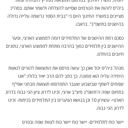
ביה"ס לזהות את הגורמים שסייעו להצלחה ולשמר אותם. בסה"כ
מציינים במשרד החינוך היום כי "בבית הספר נרשמה עלייה גדולה
בהישגים בתשפ"ג". בראבו.
נסכם רמת ההישגים של התלמידים דומה לממוצע הארצי, ופער
ההישגים בין תלמידים נמוך בהרבה מתחת לממוצע הארצי, נתונים
חיובים בהחלט.
מנהל ביה"ס יכול ואכן כך עשה פרסם את התוצאות להורים לגאוות
היחידה עליה הוא ממונה. כך כתב להם הרב יאיר בלולו: "אנו
שמחים לשתף שבשבוע שעבר התפרסמו תוצאות מבחני אסי"ף
בתחום שפה ה'תשפ"ג מיצ"ב ארצי, זכינו לדרוג ציון הכי גבוה בדרוג
הארצי- עשירון 10 וכן בנושא הפערים בין התלמידים בכיתות- זכינו
לדרוג הכי גבוה.
יישר כוח לתלמידים- יישר כוח יישר כוח לצוות שפה ובפרט