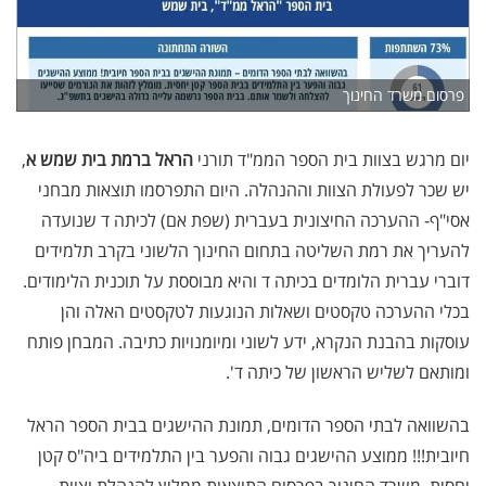
פרסום משרד החינוך
יום מרגש בצוות בית הספר הממ"ד תורני
הראל ברמת בית שמש א
,
יש שכר לפעולת הצוות וההנהלה. היום התפרסמו תוצאות מבחני
אסי"ף- ההערכה החיצונית בעברית (שפת אם) לכיתה ד שנועדה
להעריך את רמת השליטה בתחום החינוך הלשוני בקרב תלמידים
דוברי עברית הלומדים בכיתה ד והיא מבוססת על תוכנית הלימודים.
בכלי ההערכה טקסטים ושאלות הנוגעות לטקסטים האלה והן
עוסקות בהבנת הנקרא, ידע לשוני ומיומנויות כתיבה. המבחן פותח
ומותאם לשליש הראשון של כיתה ד'.
בהשוואה לבתי הספר הדומים, תמונת ההישגים בבית הספר הראל
חיובית!!! ממוצע ההישגים גבוה והפער בין התלמידים ביה"ס קטן
יחסית. משרד החינוך בפרסום התוצאות ממליץ להנהלת וצוות