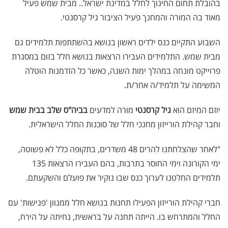
בהובלת תחום החינוך לחלל במדינת ישראל
.
. מבית שמש פעיל
מאוד בה המורה והמחנך פעיל הציבור גיל קרסנטי.
השבוע התקיים כנס ילדים ראשון בנושא בהשתתפות תלמידים גם
מבית שמש. התלמידים העבירו הרצאות בנושא חלל בזום במסגרת
פרוייקט מונחה במהלך ימות השנה, כאשר כל הזדמנות הוטלה
המשימה על תלמיד/ה אחר/ת.
יוזם המיזם הוא
גיל קרסנטי
מורה למדעים
בביה"ס שלב בבית שמש
וחבר קהילת הורייזון מחנכי חלל של סוכנות החלל הישראלית.
"לאחר שהצלחתנו להרים 48 משדרים, בתקופה כלל לא פשוטה,
ימי הקורונה וימי החוסר בתרבות, בהם העבירו הרצאות 135
תלמידים החלטנו לערוך כנס שבו נוקיר את פועלם והשקעתם.
חברי קהילת הורייזון הפעילו תחנות בנושא חלל ממגוון 'פגישות' עם
החלל והמתרחש בו. הייתה תחנה על בראשית, נחיתה על הירח,