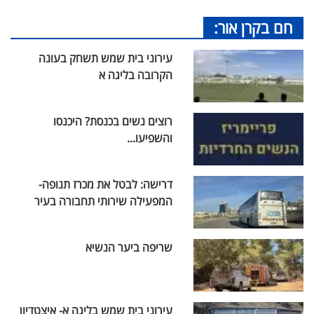
חם בקרן אור:
עירוני בית שמש תשחק בעונה
הקרובה בליגה א
רוצים נשים בכנסת? היכנסו
והשפיעו...
דרישה: לבטל את מכרז תנופה-
המפעילה שירותי תחבורה בעיר
שריפה ביער הנשיא
עירוני בית שמש בליגה א- איצטדיון