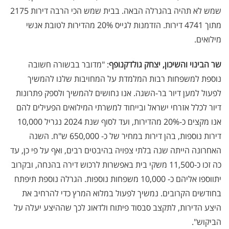
שמש לא תהיה בהגרלה הבאה. בבית שמש הכי הרבה דירות 2175
מתוך 4741 דירות. הזדמנות לגייס 20% מהדירות לטובת אנשי
מילואים.
שר הבינוי והשיכון, יצחק גולדקנופף
: "מדובר בבשורה חשובה
נוספת למשפחות רבות המלמדת על המחויבות שלנו להמשיך
לפעול למען דיור בר-השגה. אנו נחושים להמשיך ולספק פתרונות
דיור לכלל אזרחי ישראל ובייחוד למשרתי המילואים הפעילים להם
אנו מקצים כ-20% מהדירות, ועד לסוף שנת 2024 נגריל 10,000
דירות נוספות, בהן דירות במחיר של כ- 650,000 ש"ח. השנה
האחרונה הייתה שנה בלתי צפויה בהיבטים רבים, ואף על פי כן, עד
כה זכו כ-11,500 משקי בית באפשרות לרכוש דירה בהנחה, ובקרוב
יתווספו אליהם כ- 10,000 משפחות נוספות. הגרלה נוספת תיפתח
בחודשים הקרובים. נמשיך לפעול במלוא המרץ כדי להרחיב את
היצע הדירות, לתקצב סבסוד פיתוח ולדאוג לכך שההיצע יעלה על
הביקוש".