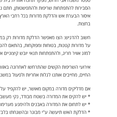
טפסר משנה אבי הרוש, מפקד תחנה אזורית בית שמ
הסבירות להתפתחות שריפות ולהתפשטותן, חתם נצי
בחצות.
חשוב להדגיש: הצו מאפשר הדלקת מדורות רק במק
על מדורות קטנות, בטוחות ומפוקחות, בהתאם להנחי
למזג אוויר חריג, ולהתפתחות תנאי יובש קיצוניים
אירועי השריפות הקשים שהתרחשו לאחרונה באזור י
החיים, מחייבים אותנו לגלות אחריות ולפעול במשנה
אם מדליקים מדורה במקום מאושר, יש להקפיד על 
* יש להקים את המדורה בשטח מבודד, נקי מעשבייה 
* יש לתחום את המדורה באבנים ולהימנע מערימות
* הדלקת האש תיעשה ע"י מבוגר ובהשגחתו בלבד