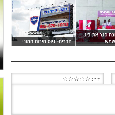
נה סגר את ביג
 שמש
חברים- גיוס חירום המוני
☆
☆
☆
☆
☆
דירוג: