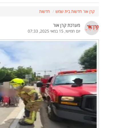
הדגשת קישורים
הדגשת כותרות
קרן אור חדשות בית שמש
חדשות
מערכת קרן אור
יום חמישי, 15 במאי 2025, 07:33
כבר
כיבוי הבהובים
התאמת קריאה
ההגדרות
 נגישות
 ESN