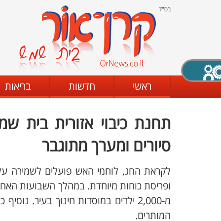
בס"ד
X סגירה
ראשי
חדשות
בריאות
תחנת כיבוי אזורית בית שמ
דת
מצב שחור - לבן
קביעת ניגודיות
סיורים ומערך מתוגבר
לקראת החג, לוחמי האש פועלים לשמירה על
ים
גופן קריא
הגדלת האתר
ופריסת כוחות מיוחדת. במהלך השבועות האחר
מ-2,000 ילדים במוסדות חינוך בעיר. נו
המותרים.