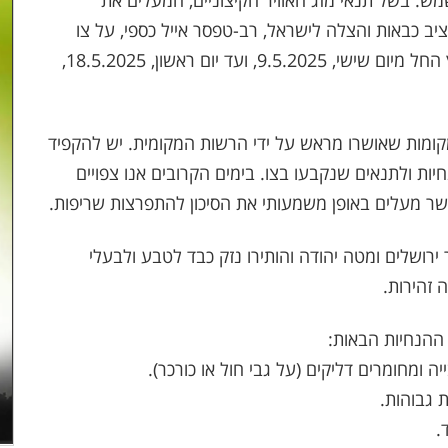
ש: בשל תנאי מזג האוויר הקיצוניים, המעלים את
ב כבאות והצלה לישראל, רב-טפסר אייל כספי, על צו
איסור הבערת אש והדלקת מדורות בכל רחבי הארץ החל מיום שישי, 9.5.2025, ועד יום ראשון, 18.5.2025,
ומות שאושרו מראש על ידי הרשות המקומית. יש להקפיד
ות ולתנאים שנקבעו בצו. בימים הקרובים אנו צפויים
 אשר מעלים באופן משמעותי את הסיכון להתפרצות שריפות.
רושלים ומטה יהודה והותירו נזק כבד לטבע ולבעלי
 זהירות.
ההנחיות הבאות:
ומחומרים דליקים (על גבי חול או כורכר).
 גבוהות.
.