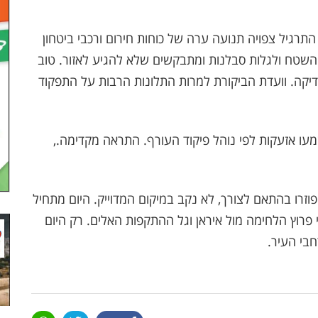
כו בין השעות 9:30–12:00. במהלך התרגיל צפויה תנועה ערה של כוחות חירום ורכבי ביטחון
 השטח ולגלות סבלנות ומתבקשים שלא להגיע לאזור. טוב
בדיקה. וועדת הביקורת למרות התלונות הרבות על התפקוד
עו אזעקות לפי נוהל פיקוד העורף. התראה מקדימה.,
יפוזרו בהתאם לצורך, לא נקב במיקום המדוייק. היום מתחיל
פרוץ הלחימה מול איראן וגל ההתקפות האלים. רק היום
בי העיר.