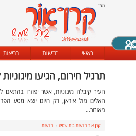
בס"ד
X סגירה
ראשי
חדשות
בריאות
תרגיל חירום, הגיעו מיגוניות
דת
מצב שחור - לבן
קביעת ניגודיות
העיר קיבלה מיגוניות, אשר יפוזרו בהתאם 
האלים מול איראן, רק היום יוצא מסע הפרס
מאוחר...
ים
גופן קריא
הגדלת האתר
קרן אור חדשות בית שמש
חדשות