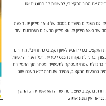
מגדילה את הבור התקציבי, לתשומת לב החוגגים את
התקציב צופה מענק איזון בסכום של 53,476,000 ₪ וגם מענקים מיועדים בסכום של 19.3 מיליון ₪. הצעת
התקציב חושפת גירעון מצטבר משנים קודמות בסכום של כ-58 מיליון ₪. 36 מיליון מהשנים האחרונות ועוד
התקציב בכדי להגיע לאיזון תקציבי כמתחייב". מזהירים
בצורך בהגדלת מקורות הכנס לעירייה. "על העירייה לפעול
ר בהגדלת שטחי תעסוקה לתעשייה ומסחר תוך התמקדות
תית בהצעות התקציב, אמירה שנותרת ללא מענה שוב
מיוחדת בתקציב שיוצג, מה שהיה הוא אשר יהיה, המשך
כנראה אין מונע אותה.