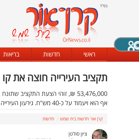
בס"ד
X סגירה
ראשי
חדשות
בריאות
תקציב העירייה חוצה את קו 
דת
מצב שחור - לבן
קביעת ניגודיות
53,476,000 ₪, זוהי הצעת התקציב ש
אף הוא ויעמוד על כ-40 מש"ח. גירעון העירייה כ-58 מיליון לא כולל הלוואות והתחייבויות
ים
גופן קריא
הגדלת האתר
קרן אור חדשות בית שמש
חדשות
ציון סולטן