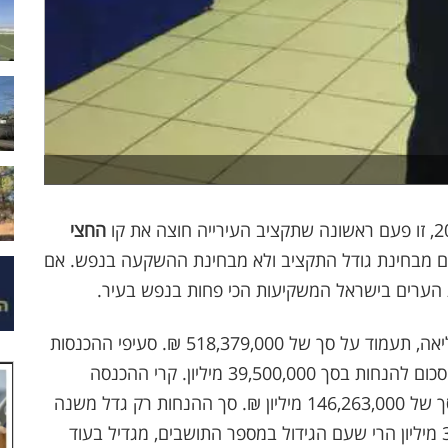
החצי
ם מבחינת גודל התקציב ולא מבחינת ההשקעה בנפש. אם
 הערים בישראל המשקיעות הכי פחות בנפש בעיר.
הצעת התקציב של העירייה שתונח על שולחן המליאה, תעמוד על סך של 518,379,000 ₪. סעיפי ההכנסות
כוללים ארנונה של 185,763,00 מיליון מתוכם יורד סכום להנחות בסך 39,500,000 מיליון. קרי ההכנסה
מארנונה, אם יצליחו לגבות מאה אחוז תעמוד על סך של 146,263,000 מיליון ₪. סך ההנחות רק גדל משנה
לשנה, ואם בשנה שעברה סך ההנחות עמד על 36 מיליון הרי שעם הגידול במספר התושבים, מגדיל בעוד