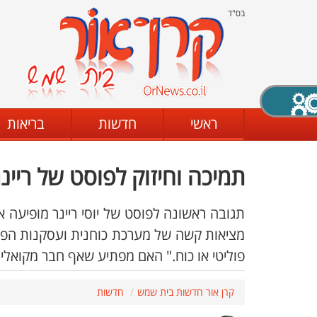
בס"ד
X סגירה
ראשי
חדשות
בריאות
תמיכה וחיזוק לפוסט של ריינ
דת
מצב שחור - לבן
קביעת ניגודיות
תגובה ראשונה לפוסט של יוסי ריינר מופיעה 
מציאות קשה של מערכת כוחנית ועסקנות הפוג
פוליטי או כוח." האם מפתיע שאף חבר מקואלי
ים
גופן קריא
הגדלת האתר
קרן אור חדשות בית שמש
חדשות