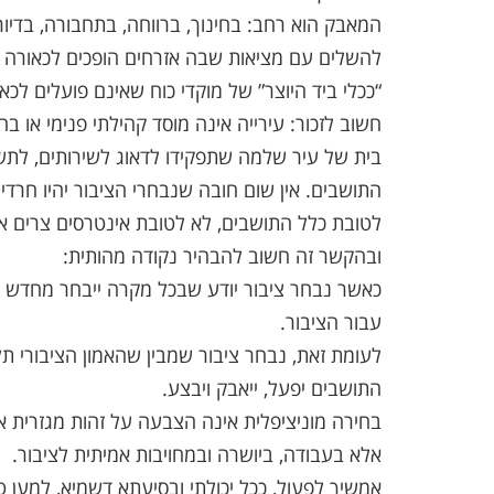
המאבק הוא רחב: בחינוך, ברווחה, בתחבורה, בדיור
להשלים עם מציאות שבה אזרחים הופכים לכאורה לכ
“ככלי ביד היוצר” של מוקדי כוח שאינם פועלים לכ
חשוב לזכור: עירייה אינה מוסד קהילתי פנימי או בח
בית של עיר שלמה שתפקידו לדאוג לשירותים, לתשת
התושבים. אין שום חובה שנבחרי הציבור יהיו חרדים
לטובת כלל התושבים, לא לטובת אינטרסים צרים או
ובהקשר זה חשוב להבהיר נקודה מהותית:
כאשר נבחר ציבור יודע שבכל מקרה ייבחר מחדש 
עבור הציבור.
לעומת זאת, נבחר ציבור שמבין שהאמון הציבורי תל
התושבים יפעל, ייאבק ויבצע.
בחירה מוניציפלית אינה הצבעה על זהות מגזרית אל
אלא בעבודה, ביושרה ובמחויבות אמיתית לציבור.
אמשיך לפעול, ככל יכולתי ובסיעתא דשמיא, למען טו