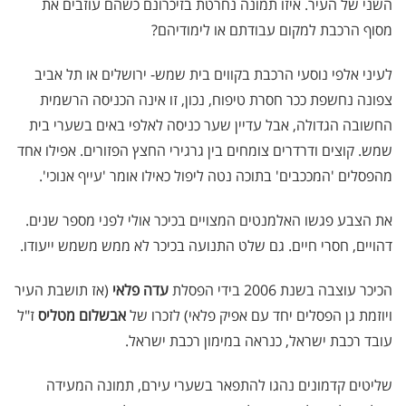
השני של העיר. איזו תמונה נחרטת בזיכרונם כשהם עוזבים את
מסוף הרכבת למקום עבודתם או לימודיהם?
לעיני אלפי נוסעי הרכבת בקווים בית שמש- ירושלים או תל אביב
צפונה נחשפת ככר חסרת טיפוח, נכון, זו אינה הכניסה הרשמית
החשובה הגדולה, אבל עדיין שער כניסה לאלפי באים בשערי בית
שמש. קוצים ודרדרים צומחים בין גרגירי החצץ הפזורים. אפילו אחד
מהפסלים 'המככבים' בתוכה נטה ליפול כאילו אומר 'עייף אנוכי'.
את הצבע פגשו האלמנטים המצויים בכיכר אולי לפני מספר שנים.
דהויים, חסרי חיים. גם שלט התנועה בכיכר לא ממש משמש ייעודו.
הכיכר עוצבה בשנת 2006 בידי הפסלת
עדה פלאי
(אז תושבת העיר
ויוזמת גן הפסלים יחד עם אפיק פלאי) לזכרו של
אבשלום מטליס
ז"ל
עובד רכבת ישראל, כנראה במימון רכבת ישראל.
שליטים קדמונים נהגו להתפאר בשערי עירם, תמונה המעידה