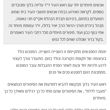
אנשים מיוחדים יחד עם ראש העיר ד"ר עליזה בלוך ומכובדים
נוספים. לקראת האירוע נבחרו אנשים תושבי העיר בית שמש
הפועלים בתחום, ביניהם חברת הנהלת אקי"ם חני גואטה,
מנהל ביה"ס תורני הראל הרב יאיר בלולו, יו"ר עמותת מיוחד זה
אחי נטף נבון ועוד. סיפורים מיוחדים מכל רחבי העיר האומרים
בקול ברור שכולנו שווים לכל נפש.
יוזמת המפגשים מתקיימת זו השנייה השנייה. המפגש נולד
בעיצומה של תקופת הקורונה ונולד בזום. התעורר צורך לעצור
לרגע ולהיות יחד וכעת לאחר הסרת ההגבלות עובר המפגש
ממתכונת הזום למפגש פנים אל פנים.
ראש העיר בלוך מבקשת להביא למודעות את הסיפורים הנמצאים
"מעבר לדלת" , את הסיפורים שהם מחד כל כך רגילים ומאידך כל כך
מיוחדים.
ראש העיר ד"ר עליזה בלוך: "אני כל כך גאה בתושבי העיר שלנו,