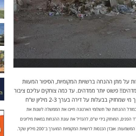
ת על מתן ההנחה ברשויות המקומיות, הסיפור המעוות
דהים!! פשוט יותר ממדהים. עד כמה צוחקים עליכם ציבור
משלמי הארנונה, עד כמה אחרים, כביכול עניים (איך מי שמחזיק בבעלות על דירה בערך 2-3 מיליון ש"ח
במודל ההנחות של תשלומי הארנונה חייבו את הממשלה לשנות את
 הפנים, המוחזק בידי ש"ס, להגדיל את עוגת ההנחות במאות מיליונים
בשנה. המטרה: לא לפגוע בהנחות הארנונה למשפחות חרדיות. המשמעות: אובדן הכנסות לרשויות המקומיות המוערך ב־200 מיליון שקל.