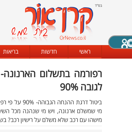
בס"ד
X סגירה
ראשי
חדשות
בריאות
רפורמה בתשלום הארנונה-
דת
מצב שחור - לבן
קביעת ניגודיות
לגובה 90%
ביטול דרגת ההנ
ים
גופן קריא
הגדלת האתר
מי שמשלם ארנונה, ויש מי שנהנה מכל השירו
מישהו עם רכב שלא משלם על רישיון רכב? בש"ס