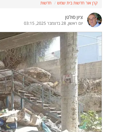
קרן אור חדשות בית שמש
חדשות
הדגשת קישורים
הדגשת כותרות
ציון סולטן
יום ראשון, 28 בדצמבר 2025, 03:15
כבר
כיבוי הבהובים
התאמת קריאה
ההגדרות
 נגישות
 ESN