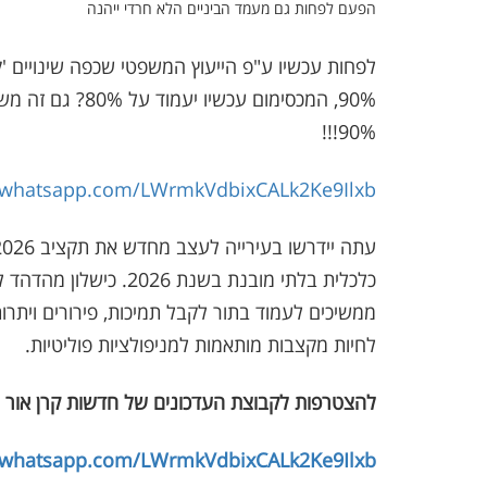
הפעם לפחות גם מעמד הביניים הלא חרדי ייהנה
לפחות עכשיו ע"פ הייעוץ המשפטי שכפה שינויים '
90%, המכסימום עכ
90%!!!
t.whatsapp.com/LWrmkVdbixCALk2Ke9Ilxb
כלכלית בלתי מובנת בשנ
ממשיכים לעמוד בתור לקבל תמיכות, פירורים ויתר
לחיות מקצבות מותאמות למניפולציות פוליטיות.
להצטרפות לקבוצת העדכונים של חדשות קרן אור 
t.whatsapp.com/LWrmkVdbixCALk2Ke9Ilxb