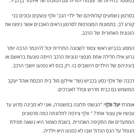
בפוסטר בחירות של עצמה יהודית עם תמונתו של איתמר בן גביר.
בסרטון נשמעים קולותיהם של ילדי הגב' וולף צועקים ובוכים בכי
קורע לב. בתמונות המצורפות לסרטון נראים האבנים אשר ניפצו את
הזגוגית האחורית של הרכב.
המסע בכביש ראשי צמוד לשכונה החרדית יכול להיגמר הרבה יותר
גרוע אילו חלילה אחת מנפצי זגוגיות הרכב הייתה פוגעת בראשם או
בעיניהם של הילדים הישובים בו. רק בנס לא נפגעו יושבי הרכב.
רכבה של וולף נסע בכביש (שד' איילון) מול בית הכנסת אוהל יעקב
המשמש גם כבית מדרש וכולל לאברכים.
אומרת
יעל וולף
: "הגשתי תלונה במשטרה, ואני לא מבינה מדוע עד
עכשיו אין עצור אחד? " וולף צירפה לתלונתה כמה סרטונים
המתעדים את התקיפה האכזרית. בשבת כאמור היא נשאה תפילת
הגומל על הנס הגדול שבו לא נפגעו היא וילדיה.