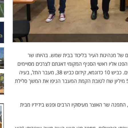
ם של מנהיגות העיר בליכוד בבית שמש. בהיותו שר
פנו אליו ראשי הסניף המקומי דאגתם לצרכים מסויימים
הוא תמיד מצא לב רחב במשרד ודאג לסיפק הצרכים. כביש 10 כדוגמא, קידום כביש 38, מעבר התל, בעיה
שעיכבה את המשך סלילת כביש 38, תוספת של 50 מיליון שח לטובת הקמת המעבר הניפו את המשך סלילת
, התפנה שר האוצר מעיסוקיו הרבים ופגש בידידיו מבית