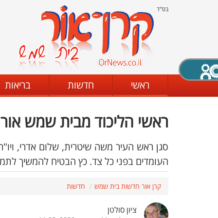
בס"ד
X סגירה
ראשי
חדשות
בריאות
ראשי הליכוד מבית שמש אורח
דת
מצב שחור - לבן
קביעת ניגודיות
סגן ראש העיר משה שיטרית, שלום אדרי, ויו"
העומדים בפני כל צד. כץ הבטיח להמשיך לתמ
ים
גופן קריא
הגדלת האתר
קרן אור חדשות בית שמש
חדשות
ציון סולטן