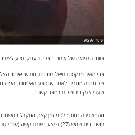
פינוי הפצוע
צוותי הרפואה של איחוד הצלה העניקו סיוע לצעיר (בן 27) שנפצע קשה ברחוב הרב מבריסק בבי
צבי מאיר מרקסון ויחיאל רוזנברג חובשי איחוד ה
של מבנה מגורים לאחר שנפצע מאלימות. הענקנו לו
שערי צדק בירושלים במצב קשה".
מהמשטרה נמסר: לפני זמן קצר, התקבל במשטרה ד
תושב בית שמש (27) נפצע באורח קשה (עפ"י גורמי רפואה).