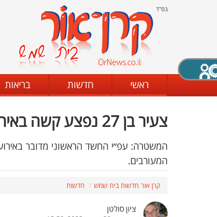
בס"ד
X סגירה
ראשי
חדשות
בריאות
צעיר בן 27 נפצע קשה באירוע ברח' הרב מבריסק בעיר
דת
מצב שחור - לבן
קביעת ניגודיות
המשטרה: עפ״י החשד הראשוני מדובר באירוע 
המעורבים.
ים
גופן קריא
הגדלת האתר
קרן אור חדשות בית שמש
חדשות
ציון סולטן