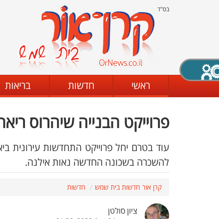
בס"ד
X סגירה
ראשי
חדשות
בריאות
פרוייקט הבנייה שיהרוס ריאה
דת
מצב שחור - לבן
קביעת ניגודיות
להשכרה בשכונה החדשה נאות אילנה.
ים
גופן קריא
הגדלת האתר
קרן אור חדשות בית שמש
חדשות
ציון סולטן