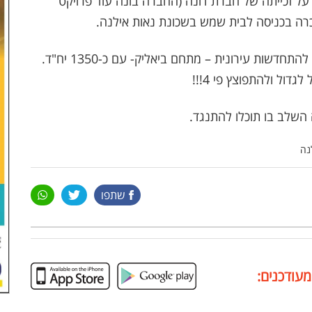
על זכייתה של חברת דונה (החברה בונה עוד פרויקט
הזכיר כי בסמיכות לשכונה החדשה עומד לו פרויקט להתחדשות עירונית – מתחם ביאליק- עם כ-1350 יח"ד.
 השלב בו תוכלו להתנגד.
נה
שתפו
מעודכנים: