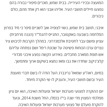
המועצה ובכירי העירייה. בבית שמש, מוכרים סיפורי גבורה בהם
נפצעו חיילים תושבי העיר. אליהו אבגי הוא רק אחד מהם, כולם
גיבורים.
איבגי, תושב בית שמש, נשוי לצופיה ואב לשניים סיפר כי מיד בפרוץ
המלחמה בשבעה באוקטובר, התגייס להגמ""ר (הגנה מרחבית)
עציון ומשם עבר לחטיבת אלכסנדרוני. במהלך הקרבות לכיבוש ציר
נצרים ערכו הכוחות פשיטה על שכונת רימל ושם נפתחה עליהם
אש תופת ממארב מחבלים. באירוע הקשה נפצע איבגי מכדורי
קלצ'ניקוב שחדרו את גבו ומאז נמצא בשיקום ארוך ומתמשך.
בסיום, ראה"ע שמואל גרינברג העל הודה לו בשם חברי מועצת
העיר ובשם תושבי העיר, והעניק לו שי הוקרה מיוחד.
יום ההוקרה לפצועי מערכות ישראל ופעולות האיבה, הוא יום ציון
ממלכתי המצוין מדי שנה בי"ז בכסלו, החל משנת 2014, ונועד
להוקרת פועלם של פצועי מערכות ישראל ופעולות האיבה.