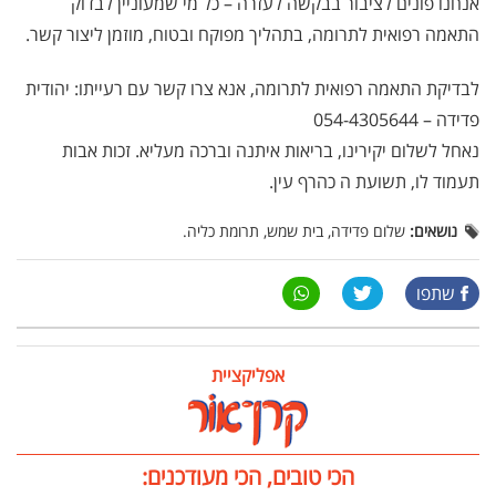
אנחנו פונים לציבור בבקשה לעזרה – כל מי שמעוניין לבדוק
התאמה רפואית לתרומה, בתהליך מפוקח ובטוח, מוזמן ליצור קשר.
לבדיקת התאמה רפואית לתרומה, אנא צרו קשר עם רעייתו: יהודית
פדידה – 054-4305644
נאחל לשלום יקירינו, בריאות איתנה וברכה מעליא. זכות אבות
תעמוד לו, תשועת ה כהרף עין.
נושאים:
שלום פדידה, בית שמש, תרומת כליה.
שתפו
אפליקציית
הכי טובים, הכי מעודכנים: