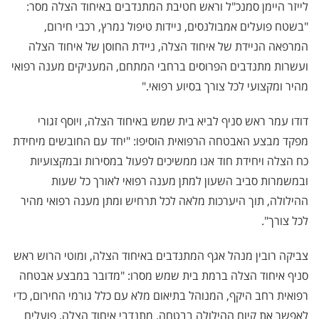
לייזר היימן סמנכ"ל וראש חטיבת המתנדבים באיחוד הצלה מסר:
"בשטח פועלים אמבולנסים, ניידות טיפול נמרץ, רכבי חירום,
המרפאה הניידת של איחוד הצלה, ניידת החוסן של איחוד הצלה
ועשרות מתנדבים הפרוסים ברחבי המתחם, המעניקים מענה רפואי
מהיר ומקצועי לכל צורך בסיוע רפואי."
דודו עמר ראש סניף לביא בית שמש באיחוד הצלה, ויוסף זגורי
מפקד מבצע האבטחה הרפואית הוסיפו: "יחד עם החובשים מיחידת
כח הצלה ויחידת חוד אנו ממשיכים לפעול במסירות ובמקצועיות
ובמשמרות סביב השעון למתן מענה רפואי לאורך כל שעות
ההילולה, תוך היערכות מלאה לכל תרחיש ומתן מענה רפואי מהיר
לכל צורך".
צביקה רובין מנהל אגף המתנדבים באיחוד הצלה, ומוטי הרוש ראש
סניף איחוד הצלה ברמת בית שמש מסרו: "מדובר במבצע אבטחה
רפואית רחב היקף, המנוהל בתיאום מלא עם כלל גורמי החירום, כדי
לאפשר את קיום ההילולה בבטחה. מתנדבי איחוד הצלה, פועלים