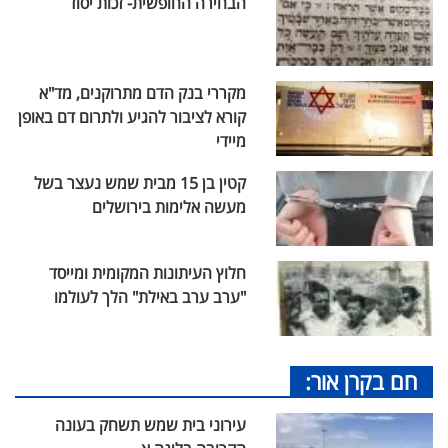
הבחירה החופשית- זכות יסוד
מקררי בנק הדם מתרוקנים, מד"א
קורא לציבור להגיע ולתרום דם באופן
מיידי
קטין בן 15 מבית שמש נעצר בשל
מעשה אלימות בירושלים
חלוץ העיתונות המקומית ומייסד
"ערב ערב באילת" הלך לעולמו
חם בקרן אור:
עירוני בית שמש תשחק בעונה