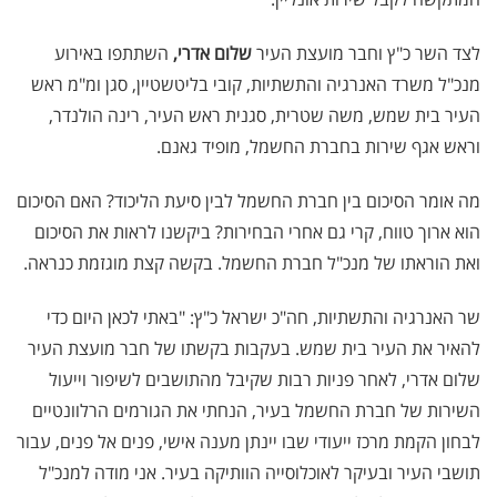
לצד השר כ"ץ וחבר מועצת העיר
שלום אדרי,
השתתפו באירוע
מנכ"ל משרד האנרגיה והתשתיות, קובי בליטשטיין, סגן ומ"מ ראש
העיר בית שמש, משה שטרית, סגנית ראש העיר, רינה הולנדר,
וראש אגף שירות בחברת החשמל, מופיד גאנם.
מה אומר הסיכום בין חברת החשמל לבין סיעת הליכוד? האם הסיכום
הוא ארוך טווח, קרי גם אחרי הבחירות? ביקשנו לראות את הסיכום
ואת הוראתו של מנכ"ל חברת החשמל. בקשה קצת מוגזמת כנראה.
שר האנרגיה והתשתיות, חה"כ ישראל כ"ץ: "באתי לכאן היום כדי
להאיר את העיר בית שמש. בעקבות בקשתו של חבר מועצת העיר
שלום אדרי, לאחר פניות רבות שקיבל מהתושבים לשיפור וייעול
השירות של חברת החשמל בעיר, הנחתי את הגורמים הרלוונטיים
לבחון הקמת מרכז ייעודי שבו יינתן מענה אישי, פנים אל פנים, עבור
תושבי העיר ובעיקר לאוכלוסייה הוותיקה בעיר. אני מודה למנכ"ל