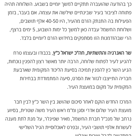
כך בהודעה שהועברה תתקיים למשך יומיים בשבוע. השלוחה תהיה
פתוחה לציבור בעיר שבינתיים שילשה את עצמה. אם בעבר, בזמן
הפעילות בה התנתק הזרם מהעיר, היו 40-50 אלף תושבים,
ושלוחת החשמל עבדה כאן למשך כל ימות השבוע, 5 ימים ברצף,
הרי שבהזדמנות הזו מסתפקים בחידוש הזרם ליומיים בלבד.
שר האנרגיה והתשתיות,
חה"כ ישראל כ"ץ
, בכבודו ובעצמו טרח
להגיע לעיר לפתוח שלוחה, הרבה יותר מאשר רצון להפגין נוכחות,
הגיע השר כץ להפגין תמיכה בסיעת הליכוד המקומית שארבעת
חבריה התייצבו לגזור את הסרט, סיעה המתמודדת בבחירות
המקומית על מקום במועצת העיר.
המרכז החדש הוקם לאחר סיכום שהושג בין השר כ"ץ לבין חבר
מועצת העיר שלום אדרי וסגן ומ"מ ראש העיר משה שטרית, בסיוע
נרחב של מנכ"ל חברת החשמל, מאיר שפיגלר, על מנת לתת מענה
לעשרות אלפי תושבי העיר, ובפרט לאוכלוסיית הגיל השלישי
המתקשה לקבל שירות אונליין.