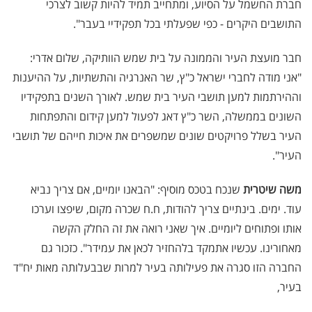
חברת החשמל על הסיוע, ומתחייב תמיד להיות קשוב לצרכי
התושבים היקרים - כפי שפעלתי בכל תפקידיי בעבר".
חבר מועצת העיר והממונה על בית שמש הוותיקה, שלום אדרי:
"אני מודה לחברי ישראל כ"ץ, שר האנרגיה והתשתיות, על ההיענות
וההירתמות למען תושבי העיר בית שמש. לאורך השנים בתפקידיו
השונים בממשלה, השר כ"ץ דאג לפעול למען קידום והתפתחות
העיר בשלל פרויקטים שונים שמשפרים את איכות חייהם של תושבי
העיר".
משה שיטרית
שנכח בטכס מוסיף: "הבאנו יומיים, אם צריך נביא
עוד. ימים. בינתיים צריך להודות, ח.ח שכרה מקום, שיפצו וערכו
אותו ופתוחים ליומיים. איך שאני רואה את זה החלק הקשה
מאחורינו. עכשיו אתמקד בלהחזיר לכאן את עמידר". כזכור גם
החברה הזו סגרה את פעילותה בעיר למרות שבבעלותה מאות יח"ד
בעיר,