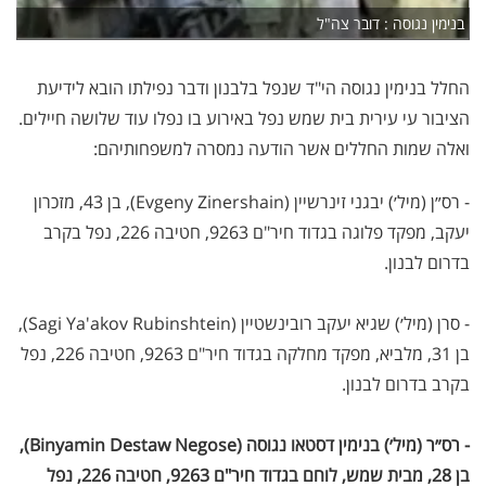
בנימין נגוסה : דובר צה"ל
החלל בנימין נגוסה הי"ד שנפל בלבנון ודבר נפילתו הובא לידיעת
הציבור עי עירית בית שמש נפל באירוע בו נפלו עוד שלושה חיילים.
ואלה שמות החללים אשר הודעה נמסרה למשפחותיהם:
- רס״ן (מיל׳) יבגני זינרשיין (Evgeny Zinershain), בן 43, מזכרון
יעקב, מפקד פלוגה בגדוד חיר"ם 9263, חטיבה 226, נפל בקרב
בדרום לבנון.
- סרן (מיל׳) שגיא יעקב רובינשטיין (Sagi Ya'akov Rubinshtein),
בן 31, מלביא, מפקד מחלקה בגדוד חיר"ם 9263, חטיבה 226, נפל
בקרב בדרום לבנון.
- רס״ר (מיל׳) בנימין דסטאו נגוסה (Binyamin Destaw Negose),
בן 28, מבית שמש, לוחם בגדוד חיר"ם 9263, חטיבה 226, נפל