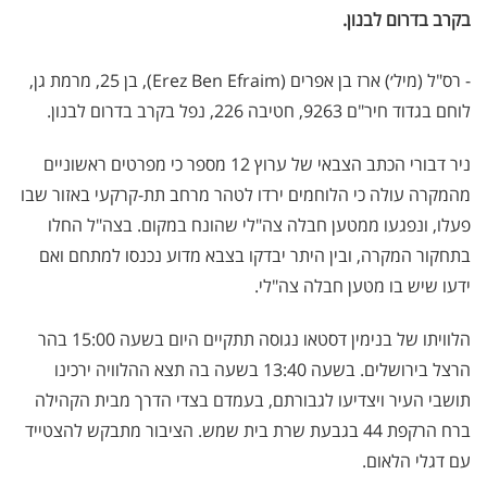
בקרב בדרום לבנון.
- רס"ל (מיל׳) ארז בן אפרים (Erez Ben Efraim), בן 25, מרמת גן,
לוחם בגדוד חיר"ם 9263, חטיבה 226, נפל בקרב בדרום לבנון.
ניר דבורי הכתב הצבאי של ערוץ 12 מספר כי מפרטים ראשוניים
מהמקרה עולה כי הלוחמים ירדו לטהר מרחב תת-קרקעי באזור שבו
פעלו, ונפגעו ממטען חבלה צה"לי שהונח במקום. בצה"ל החלו
בתחקור המקרה, ובין היתר יבדקו בצבא מדוע נכנסו למתחם ואם
ידעו שיש בו מטען חבלה צה"לי.
הלוויתו של בנימין דסטאו נגוסה תתקיים היום בשעה 15:00 בהר
הרצל בירושלים. בשעה 13:40 בשעה בה תצא ההלוויה ירכינו
תושבי העיר ויצדיעו לגבורתם, בעמדם בצדי הדרך מבית הקהילה
ברח הרקפת 44 בגבעת שרת בית שמש. הציבור מתבקש להצטייד
עם דגלי הלאום.