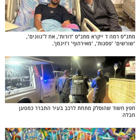
מתנ"ס רמה ד ייקרא מתנ"ס 'דורות', אח ל'גוונים',
'שורשים' 'פסגות', 'מאירהוף' ו'זינמן'.
חפץ חשוד שהוסלק מתחת לרכב בעיר התברר כמטען
חבלה