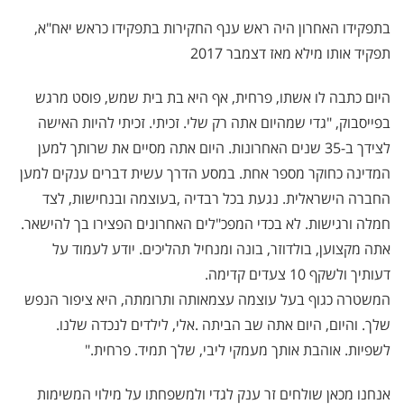
בתפקידו האחרון היה ראש ענף החקירות בתפקידו כראש יאח"א,
תפקיד אותו מילא מאז דצמבר 2017
היום כתבה לו אשתו, פרחית, אף היא בת בית שמש, פוסט מרגש
בפייסבוק, "גדי שמהיום אתה רק שלי
.
זכיתי. זכיתי להיות האישה
לצידך ב-35 שנים האחרונות. היום אתה מסיים את שרותך למען
המדינה כחוקר מספר אחת. במסע הדרך עשית דברים ענקים למען
החברה הישראלית. נגעת בכל רבדיה
,
בעוצמה ובנחישות, לצד
חמלה ורגישות
.
לא בכדי המפכ"לים האחרונים הפצירו בך להישאר
.
אתה מקצוען, בולדוזר, בונה ומנחיל תהליכים. יודע לעמוד על
דעותיך ולשקף 10 צעדים קדימה
.
המשטרה כגוף בעל עוצמה עצמאותה ותרומתה, היא ציפור הנפש
שלך
.
והיום, היום אתה שב הביתה
.
אלי, לילדים לנכדה שלנו
.
לשפיות
.
אוהבת אותך מעמקי ליבי, שלך תמיד. פרחית
.
"
אנחנו מכאן שולחים זר ענק לגדי ולמשפחתו על מילוי המשימות