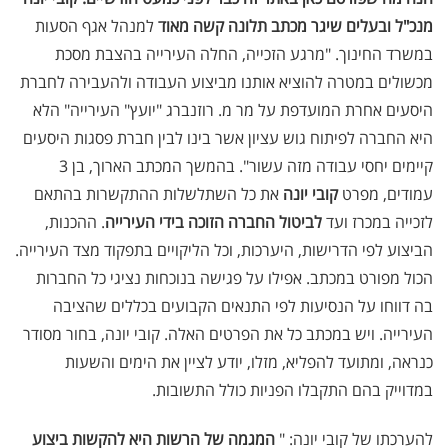
מנכ"ל ובעלים שיגר מכתב תלונה קשה מאוד
למנהל אגף הסעות
במשרד החינוך. "מרגע הזכייה, החלה העירייה בהצבת מסכת
מכשולים במטרה להוציא אותנו מביצוע העבודה ולהעבירה לחברת
היסעים אחרת המועדפת על מר מ. רוזנברג "יועץ" העירייה" הלא
היא החברה לפיתוח גוש עציון אשר בינו לבין חברת פסגות היסעים
קיימים יחסי עבודה מזה עשור". בהמשך המכתב הארוך, בן 3
עמודים, מפרט
קובי יונה
את כל השתלשלות ההתקשרות בהתאם
לזכייה במכרז ועד
לביטול החברה הזוכה בידי העירייה
. ההכנות,
הביצוע לפי הדרישות, היערכות, וכל הליקויים בתפקוד מצד העירייה.
הכול מפורט במכתב. אפילו על פגישה בנוכחות נציגי כל החברות
בה דווחו על הנסיעות לפי התנאים הקבועים בכללים שהציבה
העירייה. ויש במכתב כל את הפרטים האלה. קובי יונה, בחור מסודר
כנראה, ומתועד להפליא, מזלו, יודע לציין את הימים והשעות
במדוייק בהם התקבלו הפניות כולל התשובות.
להערכתו של קובי יונה: "
המגמה של הרשות היא להקשות ביצוע