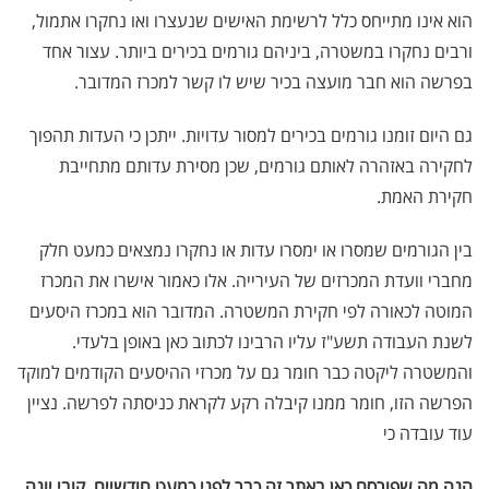
הוא אינו מתייחס כלל לרשימת האישים שנעצרו ואו נחקרו אתמול,
ורבים נחקרו במשטרה, ביניהם גורמים בכירים ביותר. עצור אחד
בפרשה הוא חבר מועצה בכיר שיש לו קשר למכרז המדובר.
גם היום זומנו גורמים בכירים למסור עדויות. ייתכן כי העדות תהפוך
לחקירה באזהרה לאותם גורמים, שכן מסירת עדותם מתחייבת
חקירת האמת.
בין הגורמים שמסרו או ימסרו עדות או נחקרו נמצאים כמעט חלק
מחברי וועדת המכרזים של העירייה. אלו כאמור אישרו את המכרז
המוטה לכאורה לפי חקירת המשטרה. המדובר הוא במכרז היסעים
לשנת העבודה תשע"ז עליו הרבינו לכתוב כאן באופן בלעדי.
והמשטרה ליקטה כבר חומר גם על מכרזי ההיסעים הקודמים למוקד
הפרשה הזו, חומר ממנו קיבלה רקע לקראת כניסתה לפרשה. נציין
עוד עובדה כי
הנה מה שפורסם כאן באתר זה כבר לפני כמעט חודשיים. קובי יונה