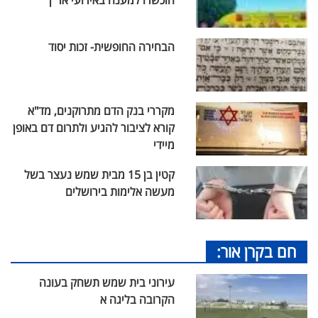
הוכשרו למענה באירועי אר"ן
הבחירה החופשית- זכות יסוד
מקררי בנק הדם מתרוקנים, מד"א
קורא לציבור להגיע ולתרום דם באופן
מיידי
קטין בן 15 מבית שמש נעצר בשל
מעשה אלימות בירושלים
חם בקרן אור:
עירוני בית שמש תשחק בעונה
הקרובה בליגה א