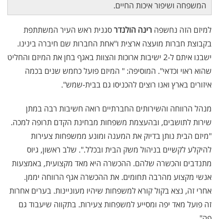
המשפחה ושיפור איכות החיים.
למיזם הזה נחשפה
רינה הולנדר
סגנית ראש העיר המשתתפת
בקבוצת חברות מועצה ארצית ו"אחת החברות שם חיברה בינינו.
ישבנו איתם ל-2 ישיבות ארוכות והצוות באגף בחן את המיזם והחליט
שהוא ראוי וכדאי". המוסיפה: " המיזם פועל כחמש שנים בכמה
איזורים בארץ ואנו רוצים להכניסו גם בבית-שמש".
מנהל הרווחה והשירותים החברתיים רואה חשיבות רבה במתן
שירות לתושבים, ובהעצמת משפחות מבחינת הקדם תרופה למכה.
"מיזם הבית נותן בדיוק את המענה ומונע ממשפחות צעירות
להיקלע לקשיים בניהול משק הבית ובכלל.". שלב ראשון, גיוס
מתנדבים והכשרה שלהם. ההכשרה היא מאד מקצועית, באמצעות
אנשי מקצוע מהרבה תחומים. את ההכשרה אגף הרווחה יממן.
אחרי זה, נצא בקול קורא למשפחות שיהיו מעוניינות. בערים אחרות
זה פועל מאד יפה ומסייע למשפחות צעירות. בתקווה שיעבוד גם
פה"