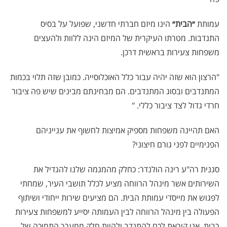
עמותת
״הבית״
הינו מיזם חברתי חדשני, שפועל על בסיס
התנדבות. מטרתו העיקרית של המיזם הינה ללוות ולהעצים
משפחות צעירות בראשית דרכן.
"הרצון הוא שזה יהיה עבור כלל האוכלוסייה. כמובן שזה תלוי בכמות
המתנדבים ובסוג המתנדבים. הם מבחינתם מבינים שיש פה ציבור
חרדי גדול לצד ציבור כללי. "
האם תהיינה משפחות מספיק אמיצות לחשוף את ענייניהם
הפנימיים לפני גורם חיצוני?
סגנית רה"ע רינה הולנדר: כחלק מהמגמה שלנו להגדיל את
השירותים אשר מינהל הרווחה מציע לכלל תושבי העיר, שמחתי
לפגוש את מייסדי עמותת הבית. הם מציעים שירות ייחודי ושיתוף
הפעולה בין מינהל הרווחה לבין העמותה יסייע למשפחות צעירות
רבות. אני קוראת לכם להתנדב ולהיות חלק ממערך התמיכה של