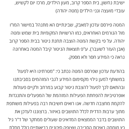
ישיבת נחשון, בית הספר קרוב, מעון הילדים, מרכז יום לקשיש,
עובדי מועצה וגני הילדים (מטה יהודה)
המטה פירסם עדכון למאבק, שבינתיים הא מתנהל במישור המו"ו
מול הגורמים האחראים, כמו הרשויות המקומיות בית שמש ומטה
יהודה. על פי בקשת המטה הוצבה תחנת ניטור בבית הספר קרוב
(אבן העזר לשעבר). ע"פ תוצאות הניטור קיבל המטה באחרונה
נראה כי המידע חסר ולא מספק.
בהודעת עדכון שפרסם המטה נכתב כי: "מטרתינו היא לפעול
במשותף למען גילוי מקסימום המידע לגבי המזהמים בסביבתנו
ובהתאם לכך לפעול להצבת ניטור קבוע במרחב ולקיים פעולות
אופרטיביות להפחתת הפעילות המזהמת של המפעלים והתנגדות
להקמת מחצבה חדשה. אנו רואים חשיבות רבה בפעילות משותפת
מתוך ערבות הדדית לכלל התושבים באיזור. ברצוננו לעדכן את
התושבים בדבר הממצאים המדאיגים שעולים ממחקר של ד"ר גיל
כץ מומחה באיכות הסביבה שצופה סיכונים בריאותיים כולל מחלת