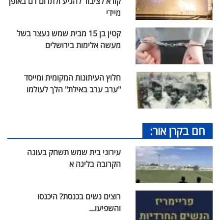
קורא לציבור להגיע ולתרום דם באופן
מיידי
קטין בן 15 מבית שמש נעצר בשל
מעשה אלימות בירושלים
חלוץ העיתונות המקומית ומייסד
"ערב ערב באילת" הלך לעולמו
חם בקרן אור:
עירוני בית שמש תשחק בעונה
הקרובה בליגה א
רוצים נשים בכנסת? היכנסו
והשפיעו...