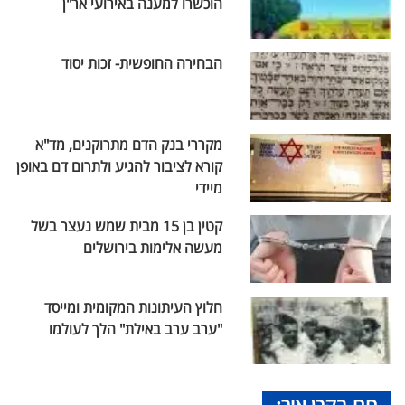
הוכשרו למענה באירועי אר"ן
הבחירה החופשית- זכות יסוד
מקררי בנק הדם מתרוקנים, מד"א
קורא לציבור להגיע ולתרום דם באופן
מיידי
קטין בן 15 מבית שמש נעצר בשל
מעשה אלימות בירושלים
חלוץ העיתונות המקומית ומייסד
"ערב ערב באילת" הלך לעולמו
חם בקרן אור: