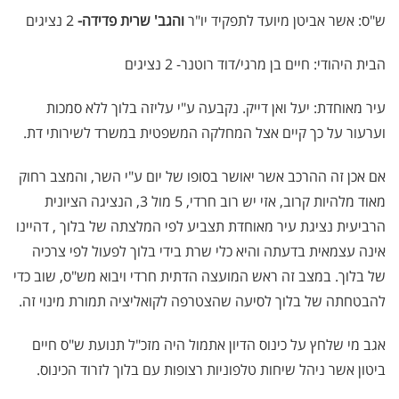
ש"ס: אשר אביטן מיועד לתפקיד יו"ר
והגב' שרית פדידה-
2 נציגים
הבית היהודי: חיים בן מרגי/דוד רוטנר- 2 נציגים
עיר מאוחדת: יעל ואן דייק. נקבעה ע"י עליזה בלוך ללא סמכות
וערעור על כך קיים אצל המחלקה המשפטית במשרד לשירותי דת.
אם אכן זה ההרכב אשר יאושר בסופו של יום ע"י השר, והמצב רחוק
מאוד מלהיות קרוב, אזי יש רוב חרדי, 5 מול 3, הנציגה הציונית
הרביעית נציגת עיר מאוחדת תצביע לפי המלצתה של בלוך , דהיינו
אינה עצמאית בדעתה והיא כלי שרת בידי בלוך לפעול לפי צרכיה
של בלוך. במצב זה ראש המועצה הדתית חרדי ויבוא מש"ס, שוב כדי
להבטחתה של בלוך לסיעה שהצטרפה לקואליציה תמורת מינוי זה.
אגב מי שלחץ על כינוס הדיון אתמול היה מזכ"ל תנועת ש"ס חיים
ביטון אשר ניהל שיחות טלפוניות רצופות עם בלוך לזרוד הכינוס.