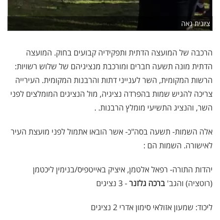
ציונית גאה
הרכבה של המועצה הדתית ותפקידיה קבועים בחוק. המועצה
הדתית מונה תשעה חברים ומורכבת מנציגיהם של שלוש רשויות:
הרשות המקומית, השר לענייני דתות והרבנות המקומית. העירייה
צריכה להגיש שמות בהפרדה נציגיה, מול הנציגים המומלצים לפני
השר, והנציג התשיעי מומלץ הרבנות. .
אלה השמות- תשעה בסה"כ- אשר הובאו אתמול לפני מועצת העיר
לאישורה. השמות הם :
יהדות התורה- רפאל אלטמן, איציק באייטפיס/בנימין ליכטמן
(רוטציה) והגב'
ברכה גלזנר
- 3 נציגים
ליכוד: שמעון אזולאי סימון אדרי 2 נציגים