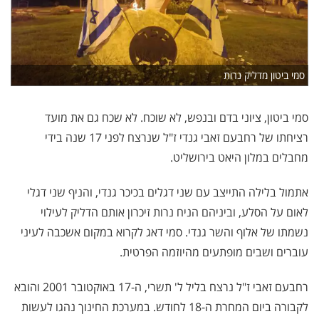
סמי ביטון מדליק נרות
סמי ביטון, ציוני בדם ובנפש, לא שוכח. לא שכח גם את מועד
רציחתו של רחבעם זאבי גנדי ז"ל שנרצח לפני 17 שנה בידי
מחבלים במלון היאט בירושליט.
אתמול בלילה התייצב עם שני דגלים בכיכר גנדי, והניף שני דגלי
לאום על הסלע, וביניהם הניח נרות זיכרון אותם הדליק לעילוי
נשמתו של אלוף והשר גנדי. סמי דאג לקרוא במקום אשכבה לעיני
עוברים ושבים מופתעים מהיוזמה הפרטית.
רחבעם זאבי ז"ל נרצח בליל ל' תשרי, ה-17 באוקטובר 2001 והובא
לקבורה ביום המחרת ה-18 לחודש. במערכת החינוך נהגו לעשות