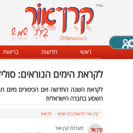
בס"ד
X סגירה
ראשי
חדשות
בריאות
לקראת הימים הנוראים: סולי
דת
מצב שחור - לבן
קביעת ניגודיות
לקראת השנה החדשה
ויום הכיפורים מיזם ח
השסע בחברה הישראלית
ים
גופן קריא
הגדלת האתר
קרן אור חדשות בית שמש
חדשות
מערכת קרן אור