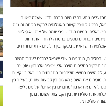
מתנצלים מתעורר לו מיזם חברתי חדש שעלה לאוויר
ל, בכל גיל ומכל קצוות האוכלוסיה לבקש סליחה זה מזה
הישראלית. המיזם החדש, פרי יוזמה של ארגון א-פוליטי
יזמים חברתיים נוספים במטרה להחזיר את החוסן
לוסיה הישראלית, בעיקר בין חילוניים - דתיים וחרדים.
הסליחות, מוזמנים תושבי ישראל להכנס לעמוד המיזם
באינטרנט או בפייסבוק ולהעלות סרטוני סליחה ותמונות לקיר הסליחות הוירטואלי. צפריר אלטרמן (46) יזם
ב עולה השיח בנושא סולידריות החברתית בישראל בין קצוות
ה, מוכיחים את השסע העצום בין קבוצות שונות, בעיקר בין
טנו להקים את ארגון "מחברים בין אחים" על מנת ליצור
ות את הסולידריות בין הקבוצות השונות בתוך
זוהה פוליטית".