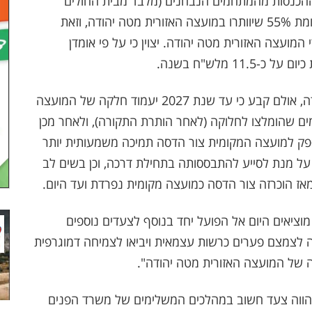
כי החלוקה תתבצע בהתאם לכך ש- 45% מההכנסות מהמתחמים הנבחנים (מלבד מבית החולים
"איתנים") יועברו למועצה המקומית צור הדסה, לעומת 55% שיוותרו במועצה האזורית מטה יהודה, וזאת
תרת תקורה ניהולית בשיעור של 10% בידי המועצה האזורית מטה יהודה. יצוין כי על פי אומדן
 מלש"ח בשנה.
בהחלטתו כעת אימץ השר את עיקר המלצות הוועדה, אולם קבע כי עד שנת 2027 יעמוד חלקה של המועצה
מההכנסות מהמתחמים שהומלצו לחלוקה (לאחר הותרת התקורה), ולאחר מכן
קב הצורך לספק למועצה המקומית צור הדסה תמיכה משמעותית יותר
ל מנת לסייע להתבססותה בתחילת דרכה, וכן בשים לב
אז הוכרזה צור הדסה כמועצה מקומית נפרדת ועד היום.
יאים היום אל הפועל יחד בנוסף לצעדים נוספים
 לצמצם פערים כרשות עצמאית ויביאו לצמיחה דמוגרפית
ה של המועצה האזורית מטה יהודה".
 מהווה צעד חשוב במהלכים המשלימים של משרד הפנים