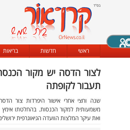
בס"ד
X סגירה
ראשי
חדשות
בריאות
דת
מצב שחור - לבן
קביעת ניגודיות
תעבור לקופתה
שנה וחצי אחרי אישור היפרדות צור הדס
ים
גופן קריא
הגדלת האתר
משמעותית למקור הכנסות. בהחלטתו אימץ 
ואת עיקר המלצות הוועדה הגיאוגרפית ירושלים,