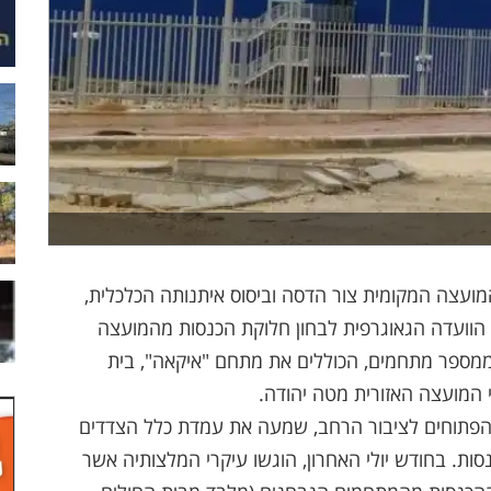
צה המקומית צור הדסה וביסוס איתנותה הכלכלית,
נכ"ל משרד הפנים רונן פרץ ביוני 2023 את הוועדה הגאוגרפית לבחון חלוקת הכנסות מהמועצה
ממספר מתחמים, הכוללים את מתחם "איקאה", בית
 המועצה האזורית מטה יהודה.
ם הפתוחים לציבור הרחב, שמעה את עמדת כלל הצדדים
ות. בחודש יולי האחרון, הוגשו עיקרי המלצותיה אשר