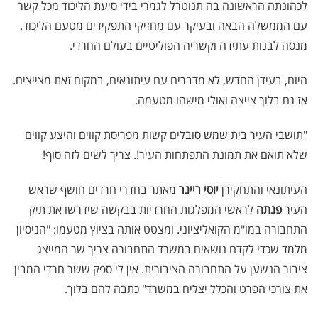
לכהונתה הראשונה בה תנוטרל לגמרי בידי סיעת הליכוד מכל קשר
עם הממשלה הבאה ובעיקר עם מחזיקי התפקידים מטעם הליכוד.
מנסה לבנות עתידה וקשריה הפוליטיים בעולם החרדי.
היום, בעידן החדש, לא מדברים עם עיתונאים, במקום זאת מצייצים.
אז גם בלוך צייצה ואולי מישהו מטעמה.
"תושבי העיר בית שמש סובלים קשות מפריסת קווים והיצע קווים
שלא תואם את תמונת התפתחות העיר!. צריך לשים לזה סוף!
העיתונאי והתחקירן
יוסי ריינר
מאתר בחדרי חרדים חושף שראש
העיר
פנתה
לראשי המפלגות החרדיות בבקשה שידרשו את תיק
התחבורה במו"מ הקואליציוני. ומצטט אותה בציוץ מטעמו: "הניסיון
מלמד שכדי לקדם נושאים במשרד התחבורה צריך שר המייצג
ציבור הנשען על התחבורה הציבורית. אין לי ספק ששר חרדי המבין
את צורכי הפרט והכלל יצליח במשרד" כתבה להם בלוך.