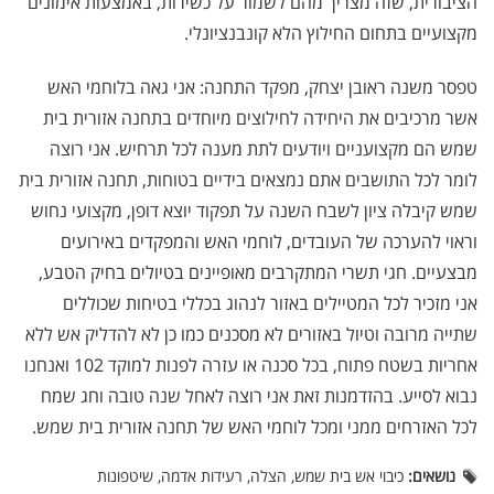
הציבורית, שזה מצריך מהם לשמור על כשירות, באמצעות אימונים
מקצועיים בתחום החילוץ הלא קונבנציונלי.
טפסר משנה ראובן יצחק, מפקד התחנה: אני גאה בלוחמי האש
אשר מרכיבים את היחידה לחילוצים מיוחדים בתחנה אזורית בית
שמש הם מקצועניים ויודעים לתת מענה לכל תרחיש. אני רוצה
לומר לכל התושבים אתם נמצאים בידיים בטוחות, תחנה אזורית בית
שמש קיבלה ציון לשבח השנה על תפקוד יוצא דופן, מקצועי נחוש
וראוי להערכה של העובדים, לוחמי האש והמפקדים באירועים
מבצעיים. חגי תשרי המתקרבים מאופיינים בטיולים בחיק הטבע,
אני מזכיר לכל המטיילים באזור לנהוג בכללי בטיחות שכוללים
שתייה מרובה וטיול באזורים לא מסכנים כמו כן לא להדליק אש ללא
אחריות בשטח פתוח, בכל סכנה או עזרה לפנות למוקד 102 ואנחנו
נבוא לסייע. בהזדמנות זאת אני רוצה לאחל שנה טובה וחג שמח
לכל האזרחים ממני ומכל לוחמי האש של תחנה אזורית בית שמש.
נושאים:
כיבוי אש בית שמש, הצלה, רעידות אדמה, שיטפונות