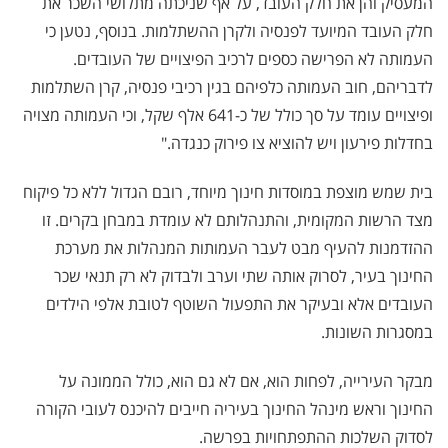
המעסיק והן את חלק העובד, על אף שניכתה מתלושי השכר את
חלק העובד המיועד לפנסיה ולקרן ההשתלמות. בנוסף, נטען כי
העמותה לא הפרישה כספים לרכיב הפיצויים של העובדים.
לדבריהם, חוב העמותה כלפיהם בגין רכיבי פנסיה, קרן השתלמות
ופיצויים עומד על סך כולל של כ-641 אלף שקל, וכי העמותה מצויה
בחדלות פירעון ויש להוציא צו פירוק כנגדה."
בית שמש מוצפת במוסדות חינוך מיוחד, רובם הגדול ללא כל פיקוח
מצד הרשות המקומית, והתנהלותם לא עומדת במבחן בקרים. זו
ההזדמנות להעיף מבט לעבר העמותות המנהלות את מערכת
החינוך בעיר, לסרוק אותה שתי וערב ולבדוק לא רק תנאי שכר
העובדים אלא ובעיקר את התפעול השוטף לטובת אלפי הילדים
במסגרות השונות.
מבקר העירייה, לפחות הוא, אם לא גם הוא, כולל הממונה על
החינוך וראש מינהל החינוך בעיריה חייבים להיכנס לעובי הקורה
לסדוק השלכות ההתפתחויות בפרשה.