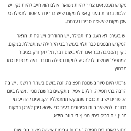
מקדש מעט, אינו צריך להיות מפואר ואולם הוא חייב להיות נקי. יש
הלכות ברורות בעניין, אפילו מקום שיש בו ריח רע אסור לתפילה כל
שכן מקום שאשפה סביבו נערמת...
יש בעירנו לא מעט בתי תפילה, יש מהודרים ויש פחות. מראה
המקדש מבפנים כבר תלוי בעושר בני הקהילה שמתפללת במקום.
ניקיון הסביבה כבר אינו תלוי בשום דבר, תלוי אך ורק בציבור
המתפלל שחשוב לו להגיע למקום תפילה מכובד ונאה מבפנים כמו
מבחוץ.
ערכתי היום סיור בשכונת חפציבה, זנה בושם בשמה הרשמי, יש בה
הרבה בתי תפילה. חלקם אפילו מתקשים בהשגת מניין. אפילו ביום
הכיפורים יש בית כנסת שמבקש ממתפלליו הקבועים להודיע מי
בכוונתו להישאר ביום הכיפורים בעיר כדי שיהא ניתן לארגן במקום
מניין. יום הכיפורים? מניין? די מוזר. מילא.
מחוץ לאותו בית תפילה נערמות ערימות אשפה פשוט מביישות.