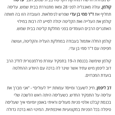
קולמן,
עולה מאנגליה לפני 28 ומאז מתגוררת בבית שמש. עליסה
תחליף את
ד"ר סמי בן עדי
שפרש לגימלאות. העובדה הזו בה חוותה
קולמן את העלייה ואת הקליטה יכולה לסייע לה רבות במילוי
האתגרים הרבים העומדים בפני מחלקת קליטה בבית שמש.
קולמן החלה אתמול בעבודה במחלקת העליה והקליטה, ועושה
חפיפה עם ד"ר סמי בן עדי.
קולמן שימשה בכנסת ה-19 בתפקיד עוזרת פרלמנטרית לח"כ הרב
דוב ליפמן מיש עתיד אשר שיגר לה ברכה עם היוודע ההחלטה
בועדת המכרזים.
דב ליפמן
, ח״כ לשעבר ומייסד עמותת ״יד לעולים״ - "אני מברך את
עליסה על התפקיד החדש. כשעליסה היתה ראש הלשכה שלי
בכנסת קבלנו אלפי פניות מעולים וראיתי באופן יומיומי איך שעליסה
טיפלה בכל הפניות במקצועיות ואיכפתיות. המינוי הוא ברכה גדולה