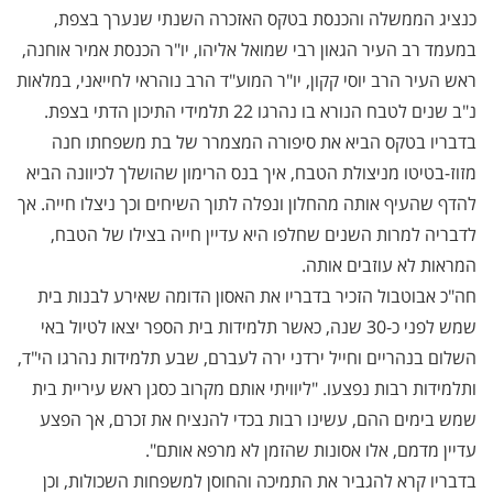
כנציג הממשלה והכנסת בטקס האזכרה השנתי שנערך בצפת,
במעמד רב העיר הגאון רבי שמואל אליהו, יו"ר הכנסת אמיר אוחנה,
ראש העיר הרב יוסי קקון, יו"ר המוע"ד הרב נוהראי לחייאני, במלאות
נ"ב שנים לטבח הנורא בו נהרגו 22 תלמידי התיכון הדתי בצפת.
בדבריו בטקס הביא את סיפורה המצמרר של בת משפחתו חנה
מזוז-בטיטו מניצולת הטבח, איך בנס הרימון שהושלך לכיוונה הביא
להדף שהעיף אותה מהחלון ונפלה לתוך השיחים וכך ניצלו חייה. אך
לדבריה למרות השנים שחלפו היא עדיין חייה בצילו של הטבח,
המראות לא עוזבים אותה.
חה"כ אבוטבול הזכיר בדבריו את האסון הדומה שאירע לבנות בית
שמש לפני כ-30 שנה, כאשר תלמידות בית הספר יצאו לטיול באי
השלום בנהריים וחייל ירדני ירה לעברם, שבע תלמידות נהרגו הי"ד,
ותלמידות רבות נפצעו. "ליוויתי אותם מקרוב כסגן ראש עיריית בית
שמש בימים ההם, עשינו רבות בכדי להנציח את זכרם, אך הפצע
עדיין מדמם, אלו אסונות שהזמן לא מרפא אותם".
בדבריו קרא להגביר את התמיכה והחוסן למשפחות השכולות, וכן