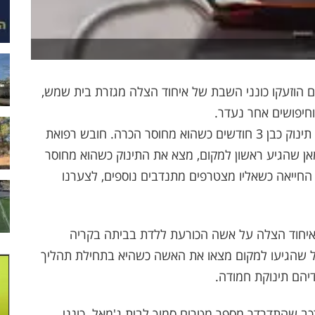
קריאות חירום אליהם הוזעקו כונני השבת של איחוד הצלה מגזרת בית שמש,
וחיפושים אחר נעדר.
אמש במהלך סעודת ליל שבת התקבלה קריאה על תינוק כבן 3 חודשים כשהוא מחוסר הכרה. חובש רפואת
ן שהגיע ראשון למקום, מצא את התינוק כשהוא מחוסר
החייאה כשאליו מצטרפים מתנדבים נוספים, לצערנו
לילה התקבלה קריאה במוקד 1221 של איחוד הצלה על אשה הכורעת ללדת בביתה בקריה
 שהגיעו למקום מצאו את האשה כשהיא בתחילת תהליך
דיהם תינוקת חמודה.
כב שהתדרדר מספר מטרים סמוך לבית ג'מאל. כונני