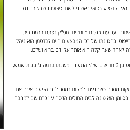
העניקו סיוע רפואי ראשוני לשתי פצועות שבאורח נס
תור נער עם צרכים מיוחדים. חפ"ק נפתח ברמת בית
פוס ובהכוונתו של רכז המבצעים חיים לנדסמן הוא ניהל
"ה לאחר שעה קלה הוא אותר על ידם בריא ושלם.
כאמור בין האירועים היה גם פעולת החייאה על פעוט בן 3 חודשים שלא התעורר משנתו ברמה ג' בבית שמש,
ום מסר: "כשהגעתי למקום נמסר לי כי הפעוט איבד את
ובסיומן הוא פונה לבית החולים הדסה עין כרם שם למרבה