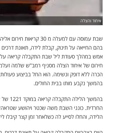
איחוד והצלה
שבת עמוסה עם למעלה מ 30 
בהם החייאה על תינוק, קבלת לידה, תאונת דרכים 
חירום של איחוד הצלה מסניף רמב"ש שלמה זעלמא
הכרה ללא דופק ונשימה. הוא החל בביצוע פעולות 
בהמשך נקבע מותו בבית החולים.
בהמשך ה
החרדית. כונני השבת משה שכטר ויהושע שטראהל
הלידה, והחלו לסייע לה כשלאחר זמן קצר קיבלו לי
היום בצהריים התקבלה קריאה על תאונת דרכים, ר