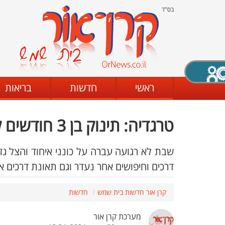
בס"ד
X סגירה
ראשי
חדשות
בריאות
טרגדיה: תינוק בן 3 חודשים לא קם משנתו
דת
מצב שחור - לבן
קביעת ניגודיות
שבת לא רגועה עברה על כונני איחוד והצל גז
דרכים וחיפושים אחר נעדר וגם תאונת דרכים אח
ים
גופן קריא
הגדלת האתר
קרן אור חדשות בית שמש
חדשות
מערכת קרן אור