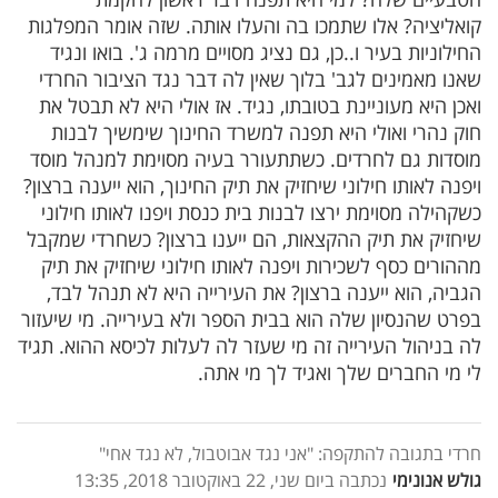
קואליציה? אלו שתמכו בה והעלו אותה. שזה אומר המפלגות
החילוניות בעיר ו..כן, גם נציג מסויים מרמה ג'. בואו ונגיד
שאנו מאמינים לגב' בלוך שאין לה דבר נגד הציבור החרדי
ואכן היא מעוניינת בטובתו, נגיד. אז אולי היא לא תבטל את
חוק נהרי ואולי היא תפנה למשרד החינוך שימשיך לבנות
מוסדות גם לחרדים. כשתתעורר בעיה מסוימת למנהל מוסד
ויפנה לאותו חילוני שיחזיק את תיק החינוך, הוא ייענה ברצון?
כשקהילה מסוימת ירצו לבנות בית כנסת ויפנו לאותו חילוני
שיחזיק את תיק ההקצאות, הם ייענו ברצון? כשחרדי שמקבל
מההורים כסף לשכירות ויפנה לאותו חילוני שיחזיק את תיק
הגביה, הוא ייענה ברצון? את העירייה היא לא תנהל לבד,
בפרט שהנסיון שלה הוא בבית הספר ולא בעירייה. מי שיעזור
לה בניהול העירייה זה מי שעזר לה לעלות לכיסא ההוא. תגיד
לי מי החברים שלך ואגיד לך מי אתה.
חרדי בתגובה להתקפה: "אני נגד אבוטבול, לא נגד אחי"
גולש אנונימי
נכתבה ביום שני, 22 באוקטובר 2018, 13:35