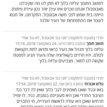
לתושב התומך עליזה בלוך לא תתן לנו מה שקיבלנו
מאבוטבול! אנחנו זוכרים איזו עיר( יותר נכון עיירת פיתוח)
הייתה בית שמש לפני משה אבוטבול. התקדמנו. אל תנסו
לעצור את ההתפתחות של העיר שלנו!
חרדי בתגובה להתקפה: "אני נגד אבוטבול, לא נגד אחי"
תושב תומך
נכתבה ביום רביעי, 24 באוקטובר 2018, 15:16
עליזה בלוך תנהל את העיר כראוי ותדאג לתת הקצאות
לכולם. יהיו חרדים בקואליציה שלה והעיר תגיע לפסגות
שקשה לנו לתאר. מצביעים עליזה בלוך
חרדי בתגובה להתקפה: "אני נגד אבוטבול, לא נגד אחי"
גולש אנונימי
נכתבה ביום שני, 22 באוקטובר 2018, 17:54
בואו ונגיד שאנו מאמינים לגב' בלוך שאין לה דבר נגד
הציבור החרדי ואכן היא מעוניינת בטובתו, נגיד. לו יצוייר
תרחיש שאכן היא עולה לראשות העירייה, מי החברים
הטבעיים שלה? למי היא תפנה דבר ראשון להקמת