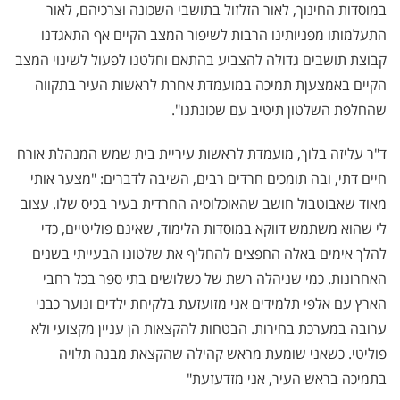
במוסדות החינוך, לאור הזלזול בתושבי השכונה וצרכיהם, לאור
התעלמותו מפניותינו הרבות לשיפור המצב הקיים אף התאגדנו
קבוצת תושבים גדולה להצביע בהתאם וחלטנו לפעול לשינוי המצב
הקיים באמצעןת תמיכה במועמדת אחרת לראשות העיר בתקווה
שהחלפת השלטון תיטיב עם שכונתנו".
ד"ר עליזה בלוך, מועמדת לראשות עיריית בית שמש המנהלת אורח
חיים דתי, ובה תומכים חרדים רבים, השיבה לדברים: "מצער אותי
מאוד שאבוטבול חושב שהאוכלוסיה החרדית בעיר בכיס שלו. עצוב
לי שהוא משתמש דווקא במוסדות הלימוד, שאינם פוליטיים, כדי
להלך אימים באלה החפצים להחליף את שלטונו הבעייתי בשנים
האחרונות. כמי שניהלה רשת של כשלושים בתי ספר בכל רחבי
הארץ עם אלפי תלמידים אני מזועזעת בלקיחת ילדים ונוער כבני
ערובה במערכת בחירות. הבטחות להקצאות הן עניין מקצועי ולא
פוליטי. כשאני שומעת מראש קהילה שהקצאת מבנה תלויה
בתמיכה בראש העיר, אני מזדעזעת"