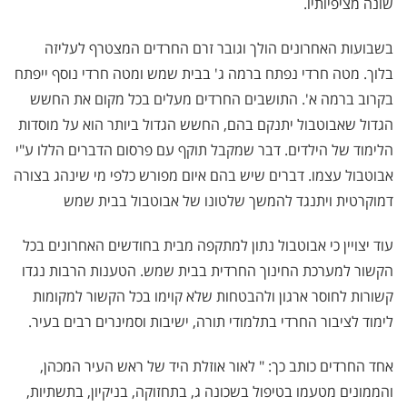
שונה מציפיותיו.
בשבועות האחרונים הולך וגובר זרם החרדים המצטרף לעליזה
בלוך. מטה חרדי נפתח ברמה ג' בבית שמש ומטה חרדי נוסף ייפתח
בקרוב ברמה א'. התושבים החרדים מעלים בכל מקום את החשש
הגדול שאבוטבול יתנקם בהם, החשש הגדול ביותר הוא על מוסדות
הלימוד של הילדים. דבר שמקבל תוקף עם פרסום הדברים הללו ע"י
אבוטבול עצמו. דברים שיש בהם איום מפורש כלפי מי שינהג בצורה
דמוקרטית ויתנגד להמשך שלטונו של אבוטבול בבית שמש
עוד יצויין כי אבוטבול נתון למתקפה מבית בחודשים האחרונים בכל
הקשור למערכת החינוך החרדית בבית שמש. הטענות הרבות נגדו
קשורות לחוסר ארגון ולהבטחות שלא קוימו בכל הקשור למקומות
לימוד לציבור החרדי בתלמודי תורה, ישיבות וסמינרים רבים בעיר.
אחד החרדים כותב כך: " לאור אוזלת היד של ראש העיר המכהן,
והממונים מטעמו בטיפול בשכונה ג, בתחזוקה, בניקיון, בתשתיות,