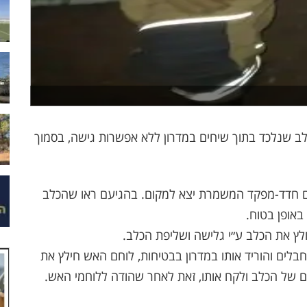
 20:30 נתקבל דיווח במוקד 102 על כלב שנלכד בתוך שיחים במדרון ללא אפשרות גישה, בסמוך
ורם חדד-מפקד המשמרת יצא למקום. בהגיעם ראו שהכלב
 באופן בטוח.
 את הכלב ע״י גלישה ושליפת הכלב.
בלים והוריד אותו במדרון בבטיחות, לוחם האש חילץ את
 של הכלב ולקח אותו, זאת לאחר שהודה ללוחמי האש.