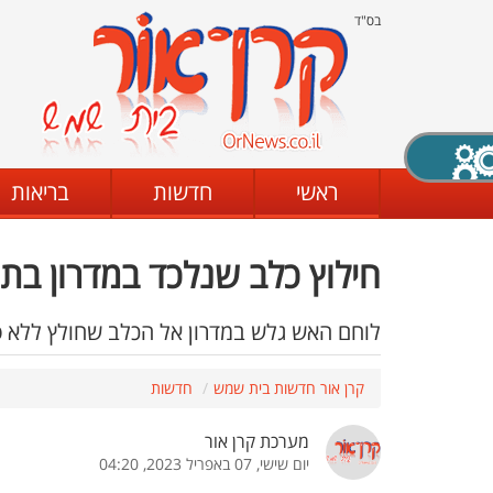
בס"ד
X סגירה
ראשי
חדשות
בריאות
חילוץ כלב שנלכד במדרון בת
דת
מצב שחור - לבן
קביעת ניגודיות
לוחם האש גלש במדרון אל הכלב שחולץ ללא 
קרן אור חדשות בית שמש
חדשות
ים
גופן קריא
הגדלת האתר
מערכת קרן אור
יום שישי, 07 באפריל 2023, 04:20