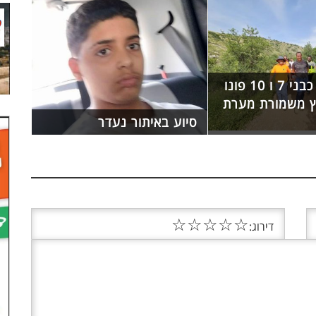
שתי ילדות כבני 7 ו 10 פונו
ץ משמורת מערת
סיוע באיתור נעדר
☆
☆
☆
☆
☆
דירוג: