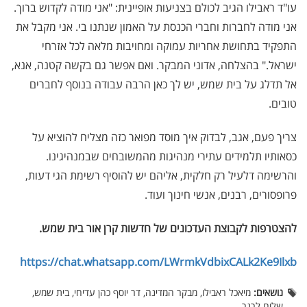
עו"ד ראבילו הגיב לכולם בצניעות אופיינית: "אני מודה לקדוש ברוך.
אני מודה לחברות וחברי הכנסת על האמון שנתנו בי. אני מקבל את
התפקיד בתחושת אחריות עמוקה ומחויבות מלאה לכל אזרחי
ישראל." בהצלחה, אדוני המבקר. ואם אפשר גם בקשה קטנה, אנא,
אל תדלג על בית שמש, יש לך כאן הרבה עבודה בנוסף לחברים
טובים.
צריך פעם, אגב, לבדוק איך מוסד מפואר כזה מצליח להוציא על
כסאותיו תלמידים עתירי מנהיגות מהמשובחים שבמנהיגינו.
והרשימה דלעיל רק חלקית, אליהם יש להוסיף רשימת הגי דעות,
פרופסורים, רבנים, אנשי חינוך ועוד.
להצטרפות לקבוצת העדכונים של חדשות קרן אור בית שמש
.
https://chat.whatsapp.com/LWrmkVdbixCALk2Ke9Ilxb
נושאים:
מיאכל ראבילו, מבקר המדינה, דר יוסף כהן עדיחי, בית שמש,
שלום לרנר.