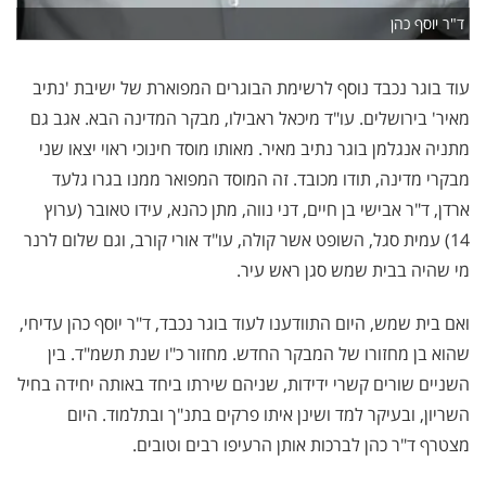
ד"ר יוסף כהן
עוד בוגר נכבד נוסף לרשימת הבוגרים המפוארת של ישיבת 'נתיב
מאיר' בירושלים. עו"ד מיכאל ראבילו, מבקר המדינה הבא. אגב גם
מתניה אנגלמן בוגר נתיב מאיר. מאותו מוסד חינוכי ראוי יצאו שני
מבקרי מדינה, תודו מכובד. זה המוסד המפואר ממנו בגרו גלעד
ארדן, ד"ר אבישי בן חיים, דני נווה, מתן כהנא, עידו טאובר (ערוץ
14) עמית סגל, השופט אשר קולה, עו"ד אורי קורב, וגם שלום לרנר
מי שהיה בבית שמש סגן ראש עיר.
ואם בית שמש, היום התוודענו לעוד בוגר נכבד, ד"ר יוסף כהן עדיחי,
שהוא בן מחזורו של המבקר החדש. מחזור כ"ו שנת תשמ"ד. בין
השניים שורים קשרי ידידות, שניהם שירתו ביחד באותה יחידה בחיל
השריון, ובעיקר למד ושינן איתו פרקים בתנ"ך ובתלמוד. היום
מצטרף ד"ר כהן לברכות אותן הרעיפו רבים וטובים.