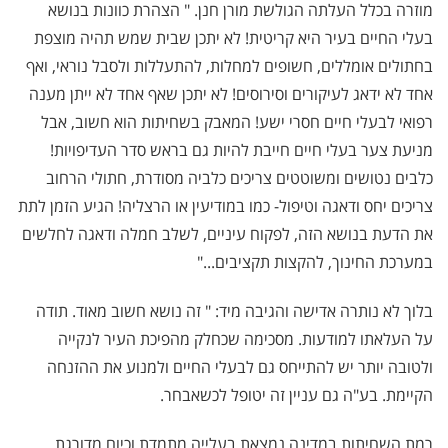
מוזרה בכלל העלתה הגולשת מורן חנן. " הצהרת כוונות בנושא
בעלי החיים בעיר היא קריטית! לא יתכן שבית שמש תהיה מוצפת
בחתולים אומללים, חשופים למחלות, להתעללות ולסבל נוראי, ואף
אחד לא ידאג לעיקורים וסירוסים! לא יתכן שאף אחד לא ייתן מענה
רפואי לבעלי חיים חסרי ישע! המאבק בשחיתות הוא חשוב, אבל
מניעת צער בעלי חיים חייבת להיות גם בראש סדר העדיפויות!
כלבים נטושים ומשוטטים צריכים כלביה מסודרת, חתולי הרחוב
צריכים יחס ודאגה וטיפול- כמו במודיעין או הרצליה! הגיע הזמן לתת
את הדעת בנושא הזה, לפקוח עיניים, לשלב חמלה ודאגה לחלשים
במערכת החינוך, להקצות תקציבים
...
"
בלוך לא נותרה אדישה והגיבה מיד: " זה נושא חשוב מאוד. תודה
על העלאתו למודעות. מסכימה שכחלק מהפיכת העיר לנקייה
ולטובה יותר יש להתייחס גם לבעלי החיים ולמנוע את ההזנחה
הקיימת. בע"ה גם עניין זה יטופל לכשאבחר
.
רמת השחיתות במדינה נמצאת בעלייה מתמדת וכיום מדורגת