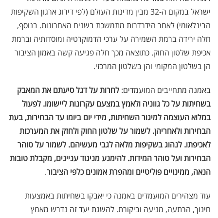
ישראל במקום ה-32 מבין מדינות העולם (לפי דירוג ארגון השקיפות
הבינלאומי) לאחר הידרדרות מתמשכת בשנים האחרונות. בנוסף,
חלה ירידה ברמת השמירה על ערכי הדמוקרטיה ומוסדותיה וברמת
אכיפת שלטון החוק. כתוצאה מכך חלה פגיעה קשה באמון הציבור
הן בשלטון המקומי והן בשלטון המרכזי.
באמנה מתחייבים המועמדים:
לחרות על דגל סיעתם את המאבק
בשחיתות על כל גווניה ולאמץ במצעם עקרונות ליישומו. לפעול
במלוא העוצמה למיגור השחיתות, מידי יום ביומו עד הבחירות, בעת
הבחירות ולאחריהן. לשמור על שלטון החוק ולחזק את המערכות
לאכיפתו. לנהוג בשקיפות מלאה לגבי מעשיהם. לשמור על טוהר
הבחירות ועל טוהר המידות. להימנע מניגוד עניינים, מקבלת טובות
הנאה, ממינויים פוליטיים ומהפרת אמונים כלפי הציבור
.
עוד מצהירים המועמדים באמנה כי יאבקו בשחיתות באמצעות
חינוך, הרתעה, מניעה וביקורת. להשגת יעד זה נדרש מאמץ