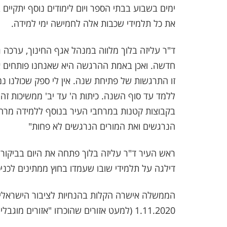
ימים בשבוע בבתי הספר ויום לימודים נוסף יתקיים 
את כל תלמידי שכבות אלה לחמישה ימי למידה.
ד"ר עליזה בלוך מלווה במנהל אגף החינוך, ערכה גם 
חדשה. ואכן באמת ההרגשה היא שאנחנו פותחים א
זו התרגשות של פתיחת שנה. אין לי ספק שכולנו נ
ללמד עד סוף השנה. כיתות ה' עד יב' ממשיכות ז
בקבוצות קטנות במרחבי העיר בנוסף ללמידה מרח
הנרגשים ואת המורים הנרגשים לא פחות"
ראש העיר ד"ר עליזה בלוך פתחה את היום בביקור ב
דילגה על תלמידי שובו שעמדו בחוץ ממתינים לכנ
הממשלה אישרה הקלות בהנחיות לציבור הישראלי ב
1.11.2020 (למעט אזורים שהוכרזו "אזורים מוגבלים"). במסגרת זו, המקומות הבאים חוזרים לפעילות: