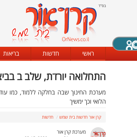
בס"ד
X סגירה
ראשי
חדשות
בריאות
התחלואה יורדת, שלב ב בביצ
דת
מצב שחור - לבן
קביעת ניגודיות
מערכת החינוך שבה בחלקה ללמוד, כמו עוד
הלואי וכך ימשיך
ים
גופן קריא
הגדלת האתר
קרן אור חדשות בית שמש
חדשות
מערכת קרן אור