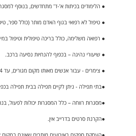
● הלימודים בכיתות א'-ד' מתחדשים, בנוסף למסגרו
● טיפול לא רפואי בגוף האדם מותר (כולל ספר, טיפול
● רפואה משלימה, כולל בריכה טיפולית וטיפול במים
● שיעורי נהיגה – בכפוף להנחיות נסיעה ברכב.
● צימרים - עבור אנשים מאותו מקום מגורים, עד 4 יחידות אירוח, ללא חדרי אוכל משותפים ובריכות.
●בתי תפילה - ניתן לקיים תפילה בבית תפילה בכפ
●מסגרות רווחה – כלל המסגרות יכולות לפעול, בנוס
●הקרנת סרטים בדרייב אין.
●העסקת ספקים באירועים מותרים שאינם במקום ציבו