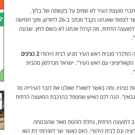
חברי מועצת העיר לא שמים על בקשתה של בלוך.
לטעמם גם היא לא ממש רצינית בפנייתה. "אי אפשר לצפות שאנחנו נקבל מכתב ב-26 לחודש, ותוך חמישה
ו למועצה הדתית. מה קרה? אנחנו לא בשום לחץ. שבעה
.
נה הולנדר סגנית ראש העיר מגיע לבית היהודי
2 נציגים
הקואליציוני עם ראש העיר". ישראל מנדלסון מהבית
.
ת נציגיו. ומה באשר לשאר? שאלנו את דובר העירייה מר
י (גבאי)". הנה לכם האיש שמטפל בהרכבת המועצה הדתית
ב למועצה הדתית, גחלת לוהטת מאוד שהובטחה
יה וגם לבית היהודי. היום כאשר שר לשירותי דת הוא