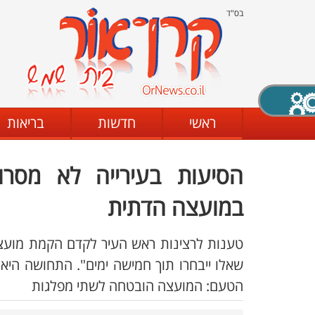
בס"ד
X סגירה
ראשי
חדשות
בריאות
הסיעות בעירייה לא מסר
דת
מצב שחור - לבן
קביעת ניגודיות
במועצה הדתית
טענות לרצינות ראש העיר לקדם הקמת מועצה 
ים
גופן קריא
הגדלת האתר
שאלו ייבחרו תוך חמישה ימים". התחושה היא
הטעם: המועצה הובטחה לשתי מפלגות