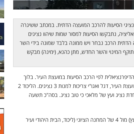
רת שמות נציגי הסיעות להרכב המועצה הדתית. במכתב ששיגרה
ואליציה, נתבקשו הסיעות למסור שמות שיהוו נציגים
 הדתית הרכב נבחר ויש ממונה בלבד שמונה בידי השר
תוקף המינוי והשר החדש, מתן כהנא, (ימינה) מבקש
יפרנציאלית לפי הרכב הסיעות במועצת העיר. בלוך
רואה ביהדות התורה סיעה אחת, למרות פילוגה במועצת העיר, דגל ואגו"י צריכות למנות 3 נציגים. הליכוד 2
חדת נציג ועץ של מלאכי כי טוב נציג. בסה"כ תשעה
הרכב זה נותן לחרדים רוב 5 (יהדות התורה, ש"ס ועץ) מול 4 של המחנה הציוני (ליכוד, הבית היהודי ועיר