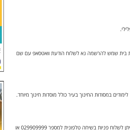
ית בית שמש להרשמה נא לשלוח הודעת וואטסאפ עם שם
מוקד עירוני 106 מתוגבר עומד לשירותכם 24/7, ניתן לשלוח פניות בשיחה טלפונית למספר 029909999 או