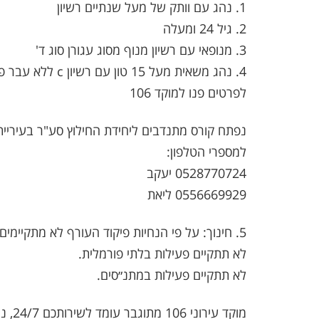
1. נהג עם וותק של מעל שנתיים רשיון
2. גיל 24 ומעלה
3. מנופאי עם רשיון מנוף מסוג עגורן סוג ד'
4. נהג משאית מעל 15 טון עם רשיון c ללא עבר פלילי.
לפרטים פנו למוקד 106
נפתח קורס מתנדבים ליחידת החילוץ סע"ר בעירי
למספרי הטלפון:
0528770724 יעקב
0556669929 ליאת
5. חינוך: על פי הנחיות פיקוד העורף לא מתקיימים לימודים במסודות החינוך בעיר כולל מוסדות חינוך מיוחד.
לא תתקיים פעילות בלתי פורמלית.
לא תתקיים פעילות במתנ״סים.