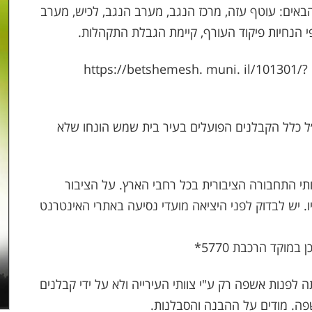
הבאים: עוטף עזה, מרכז הנגב, מערב הנגב, לכיש, מערב
י הנחיות פיקוד העורף, קיימת הגבלת התקהלות.
עדכון שעות פתיחה של קופ״ח ובתי מרקחת בלינק: https://betshemesh. muni. il/101301/?
״ל כלל הקבלנים הפועלים בעיר בית שמש הונחו שלא
ותי התחבורה הציבורית בכל רחבי הארץ. על הציבור
ו. יש לבדוק לפני היציאה מועדי נסיעה באתרי האינטרנט
וקד הרכבת 5770*
לפנות אשפה רק ע"י צוותי העירייה ולא על ידי קבלנים
שפה. מודים על ההבנה והסבלנות.