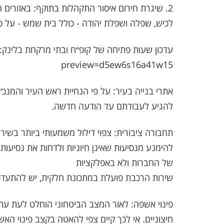
2. שיגרת חירום איסור התקהלות בתוקף: באזורים 
לכיש, שפלה ושפלת יהודה - כולל בית שמש - על פ
preview=d5ew6s16a41w15
אתרי בנייה בעיר: על פי הנחיית ראש העיר והמנכ
להגיע לעבודתם עד הודעה חדשה.
תחבורה ציבורית: צפוי דילול משמעותי ביותר בשיר
להימנע מנסיעות שאינן חיוניות ולדחות את נסיעותי
של החברות ולא באפלקציות
שירות הרכבת פועלת במתכונת חלקית, יש להתעדכן במ
פינוי אשפה: לאור המצב הביטחוני הוחלט לעת עתה 
חיצוניים. אי לכך קיים צפי להאטה בקצב פינוי הא