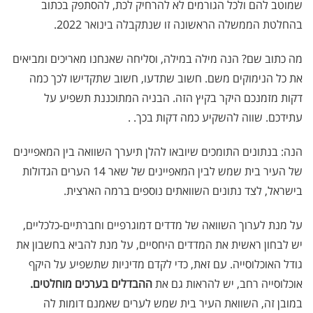
שמוטב להם ולכל הגורמים לא להרחיק לכת, להסתפק בכתוב
בהחלטת הממשלה הראשונה זו שנתקבלה בינואר 2022.
מה כתוב שם? הנה מילה במילה, וסליחה שאנחנו מאריכים ומביאים
את כל הנימוקים משם. חשוב שתדעו, חשוב שתקדישו לכך כמה
דקות מזמנכם היקר בקיץ הזה. הבניה המתוכננת תשפיע על
עתידכם. שווה להשקיע כמה דקות בכך. .
הנה: בנתונים התומכים שיובאו להלן תיערך השוואה בין המאפיינים
של העיר בית שמש לבין המאפיינים של שאר 14 הערים הגדולות
בישראל, לצד נתונים השוואתים נוספים ברמה הארצית.
על מנת לערוך השוואה של מדדים דמוגרפיים וחברתיים-כלכליים,
יש לבחון ראשית את המדדים היחסיים, על מנת להביא בחשבון את
גודל האוכלוסייה. עם זאת, כדי לקדם מדיניות שתשפיע על היקף
אוכלוסייה רחב, יש להראות גם את
ההבדלים בערכים מוחלטים.
במובן זה, השוואת העיר בית שמש לערים שאמנם דומות לה