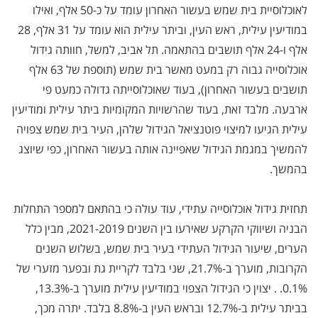
לאוכלוסיית בית שמש בעשור האחרון עומד על כ-50 אלף, ואילו
במודיעין עילית, ראש העין, וביתר עילית הוא עומד על 31 אלף, 28
אלף ו-24 אלף תושבים בהתאמה. תל אביב, למשל, חוותה גידול
אוכלוסייה גבוה רק במעט מאשר בית שמש (תוספת של 63 אלף
תושבים בעשור האחרון), בעוד שאוכלוסייתה גדולה כמעט פי
ארבעה. מלבד זאת, בעוד שהרשויות המקומיות ביתר עילית ומודיעין
עילית הגיעו למיצוי פוטנציאל הגידול שלהן, העיר בית שמש צפויה
להמשיך במגמת הגידול שאפיינה אותה בעשור האחרון, כפי שיוצג
בהמשך.
תחזית גידול אוכלוסייה עתידי, עוד עולה כי בהתאם למספר התחלות
הבניה ושיווקי הקרקע שאירעו בין השנים 2021-2019, מבין כלל
הערים, שיעור הגידול העתידי בעיר בית שמש, בשלוש השנים
הקרובות, מוערך ב-21.7%, שני בלבד לקריית גת ובפער מזערי של
0.1%. . יצוין כי הגידול הצפוי במודיעין עילית מוערך ב-13.3%,
בביתר עילית ב-12.7% ובראש העין ב-8.8% בלבד. יתרה מכך,