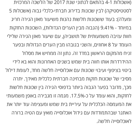
(אשכולות 4-1 בהתאם לנתוני שנת 2017 של הלשכה המרכזית
לסטטיסטיקה) לבין שכונות בדירוג חברתי-כלכלי גבוה (אשכולות 5
ומעלה): בעוד ששכונות חלשות נהנות משיעור מאזן הגירה חריג
במיוחד - 9.41% (הגבוה מבין הערים הגדולות), השכונות החזקות
חוות עזיבה משמעותית של תושביהן, עם שיעור מאזן הגירה שלילי
העומד על 8 אחוזים, והשני בגובהו מבין הערים הגדולות ובפער
זניח מהמקום הראשון במדד זה. נתון זה ממחיש את מסלול
ההידרדרות אותו חווה בית שמש בשנים האחרונות והוא בא לידי
ביטוי בציפוף ועיבוי שכונות עם אוכלוסייה חלשה מחד, לעומת דילול
מסיבי של שכונות חזקות מבחינה חברתית כלכלית מאידך. יתרה
מכך, מדובר בפער הגבוה ביותר בדפוסי הגירה בין שכונות חלשות
לחזקות, והוא עומד על כ-17.5%. מגמה זו מגבירה באופן משמעותי
את המעמסה הכלכלית על עיריית בית שמש ומעצימה עוד יותר את
האתגר שבהתמודדות עם גידול אוכלוסייה מואץ עם הטיה ברורה
לאוכלוסייה חלשה.