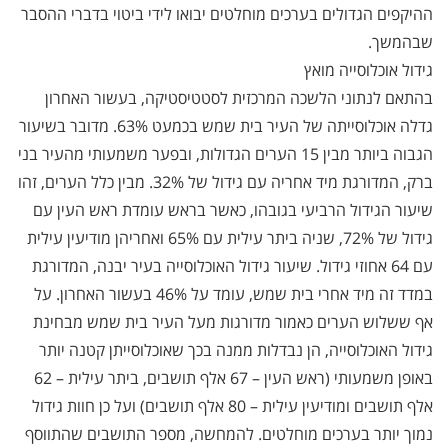
ההיקפים הגדולים בערכים מוחלטים יבואו לידי ביטוי בדברי ההסבר
שבהמשך.
גידול אוכלוסייה מואץ
בהתאם לנתוני הלשכה המרכזית לסטטיסטיקה, בעשור האחרון
גדלה אוכלוסייתה של העיר בית שמש בכמעט 63%. מדובר בשיעור
הגבוה ביותר מבין 15 הערים הגדולות, ובפער משמעותי מהעיר בני
ברק, המדורגת מיד אחריה עם גידול של 32%. מבין כלל הערים, זהו
שיעור הגידול הרביעי בגובהו, כאשר בראש עומדת ראש העין עם
גידול של 72%, שניה ביתר עילית עם 65% ואחריהן מודיעין עילית
עם 64 אחוזי גידול. שיעור גידול האוכלוסייה בעיר יבנה, המדורגת
במדד זה מיד אחרי בית שמש, עומד על 46% בעשור האחרון. על
אף ששלוש הערים כאמור מדורגות מעל העיר בית שמש מבחינת
גידול האוכלוסייה, הן נבדלות ממנה בכך שאוכלוסייתן קטנה יותר
באופן משמעותי (ראש העין – 67 אלף תושבים, ביתר עילית – 62
אלף תושבים ומודיעין עילית – 80 אלף תושבים) ועל כן חוות גידול
נמוך יותר בערכים מוחלטים. להמחשה, מספר התושבים שהתווסף