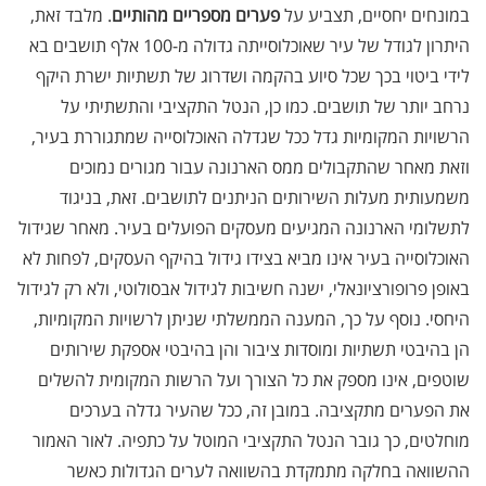
במונחים יחסיים, תצביע על
פערים מספריים מהותיים
. מלבד זאת,
היתרון לגודל של עיר שאוכלוסייתה גדולה מ-100 אלף תושבים בא
לידי ביטוי בכך שכל סיוע בהקמה ושדרוג של תשתיות ישרת היקף
נרחב יותר של תושבים. כמו כן, הנטל התקציבי והתשתיתי על
הרשויות המקומיות גדל ככל שגדלה האוכלוסייה שמתגוררת בעיר,
וזאת מאחר שהתקבולים ממס הארנונה עבור מגורים נמוכים
משמעותית מעלות השירותים הניתנים לתושבים. זאת, בניגוד
לתשלומי הארנונה המגיעים מעסקים הפועלים בעיר. מאחר שגידול
האוכלוסייה בעיר אינו מביא בצידו גידול בהיקף העסקים, לפחות לא
באופן פרופורציונאלי, ישנה חשיבות לגידול אבסולוטי, ולא רק לגידול
היחסי. נוסף על כך, המענה הממשלתי שניתן לרשויות המקומיות,
הן בהיבטי תשתיות ומוסדות ציבור והן בהיבטי אספקת שירותים
שוטפים, אינו מספק את כל הצורך ועל הרשות המקומית להשלים
את הפערים מתקציבה. במובן זה, ככל שהעיר גדלה בערכים
מוחלטים, כך גובר הנטל התקציבי המוטל על כתפיה. לאור האמור
ההשוואה בחלקה מתמקדת בהשוואה לערים הגדולות כאשר