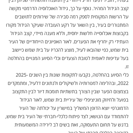
בעתיד, הוביל לפער חריג וייחודי בין המענה התשתיתי שניתן לבין
קצב הגידול המהיר. נוסף על כך, גידול האוכלוסיה הדרמטי מקשה
על הרשות המקומית לספק רמה סבירה של שירותים לתושבים
המתגוררים בעיר, בין השאר על רקע העובדה שעיקר הגידול מקורו
בקבוצות אוכלוסייה חלשות יחסית, וללא מענה מיידי, קצב הגידול
העתידי רק יחריף את הפערים. לאור האפיונים הייחודיים של העיר
בית שמש, כפי שהובאו לעיל, מוצע להכריז על בית שמש כיישוב
בעל עדיפות לאומית לטובת הצעדים וכלי הסיוע המנויים בהחלטה
זו.
כלי הסיוע בהחלטה, נקבעו לתקופות שונות בין השנים 2025-
2022, ובהלימה למטרותיה ולשיקולים ולנתונים דלעיל, ומתמקדים
בצמצום הפער שבין הצורך בתשתיות תומכות דיור לבין התקצוב
בפועל ולחיזוק מוניציפלי של עיריית בית שמש, לאור הגידול
הדמוגרפי יוצא הדופן המשליך במישרין על יכולתה של העיר
להתמודד עם הנושא; לצד פיתוח כלכלי-חברתי של העיר בית שמש,
בדגש על תחום התעסוקה, זאת בשים לב לירידה המשמעותית