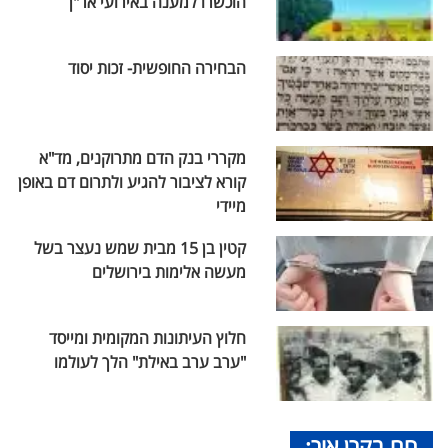
הוכשרו למענה באירועי אר"ן
הבחירה החופשית- זכות יסוד
מקררי בנק הדם מתרוקנים, מד"א
קורא לציבור להגיע ולתרום דם באופן
מיידי
קטין בן 15 מבית שמש נעצר בשל
מעשה אלימות בירושלים
חלוץ העיתונות המקומית ומייסד
"ערב ערב באילת" הלך לעולמו
חם בקרן אור: