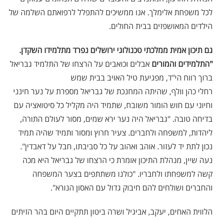
לכל משפחת אלימלך. אנו ממשיכים להתפלל לרפואתם השלמה של
הילדים המאושפזים בבית החולים.
גם תיכון אמית ממלכתי טכנולוגי ירושלים נפרד מתלמידו השקדן.
"התלמידים והמורים
אבלים וכואבים על הרצחו של התלמיד גבריאל
ברוך רווח הי"ד, מפגיעת טיל האויב בבית שמש
רחלי כהן וולף, שהיתה המחנכת של גבריאל מספרת על נער חינני
וחיוני עם חוש הומור משובח, שתמיד היה מקליל כל סיטואציה עם
בדיחה טובה. "גבריאל היה נער ירא שמים, מסור לעולם התורה,
ליהדות, למשפחה ולחברים. צעיר חרוץ ומסור ותמיד שהיה תמיד
נכון לתת יד לעזור. אוהב ואהוב על כל סביבתו, חבל על דאבדין".
נעה שיין, מנהלת התיכון אומרת כי הרצחו של גבריאל היא מכה
קשה למשפחתו ולחבריו. "כולנו משתתפים בצער המשפחה
והחברים ושולחים להם חיבוק גדול עם האסון הנורא".
הלווית האחים, יעקב, אביגיל ושרה ביטון תתקיים היום בהר הזיתים