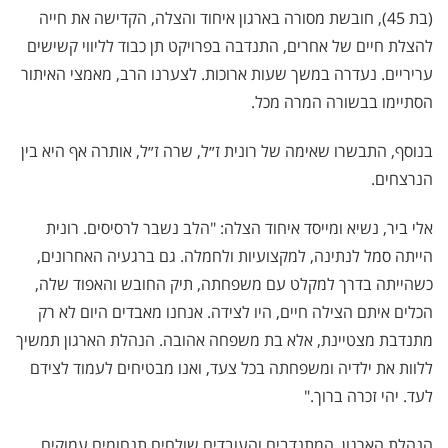
(בת 45), חובשת מסורה בארגון איחוד והצלה, הקדישה את חייה
להצלת חיים של אחרים, התנדבה בפרויקט תן כבוד לליווי קשישים
עריריים. נעדרה במשך שעות ארוכות. לצערנו הרב, מאמצי האיתור
הסתיימו בבשורה המרה מכל.
בנוסף, התבשרו שאימה של רונית ז״ל, שרה ז״ל, אותרה אף היא בין
הנרצחים.
אלי ביר, נשיא ומייסד איחוד הצלה: "הלב נשבר לרסיסים. רונית
הייתה סמל לנתינה, למקצועיות ולחמלה. גם ברגעיה האחרונים,
כשהייתה בדרך למקלט עם משפחתה, תיק החובש והאפוד שלה,
הכלים איתם הצילה חיים, היו לצידה. אנחנו מאבדים היום לא רק
מתנדבת מצטיינת, אלא בת משפחה אהובה. הנהלת הארגון תמשיך
ללוות את ילדיה ומשפחתה בכל צעד, ואנו מבטיחים לעמוד לצידם
לעד. יהי זכרה ברוך."
הנהלת הארגון, המתנדבים והעובדים שולחים תנחומים עמוקים